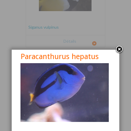
Siganus vulpinus
Détails
Paracanthurus hepatus
Canthigaster valentini
Détails