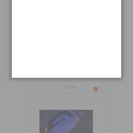
Cetoscarus bicolor
Détails