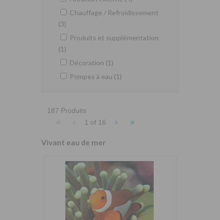
Chauffage / Refroidissement
(3)
Produits et supplémentation
(1)
Décoration (1)
Pompes à eau (1)
187 Produits
«
‹
›
»
1 of
16
Vivant eau de mer