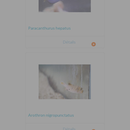
Paracanthurus hepatus
Détails
Arothron nigropunctatus
Détails