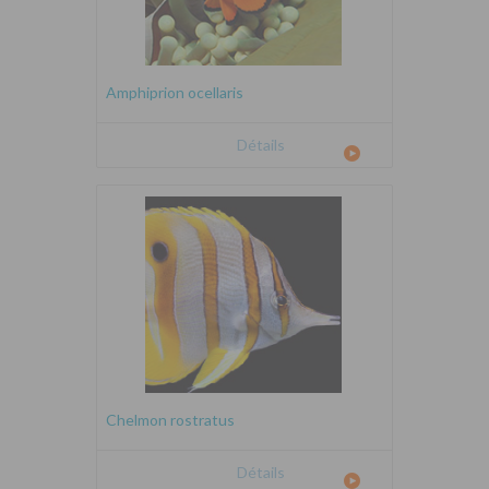
Amphiprion ocellaris
Détails
Chelmon rostratus
Détails