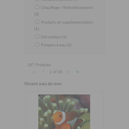
Chauffage / Refroidissement
(3)
Produits et supplémentation
(1)
Décoration (1)
Pompes à eau (1)
187 Produits
«
‹
›
»
1 of
16
Vivant eau de mer