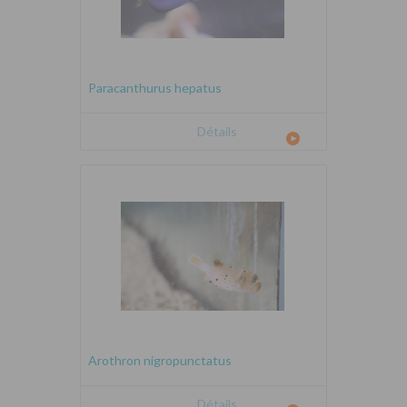
Paracanthurus hepatus
Détails
Arothron nigropunctatus
Détails