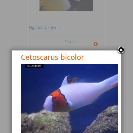
Siganus vulpinus
Détails
Cetoscarus bicolor
Canthigaster valentini
Détails