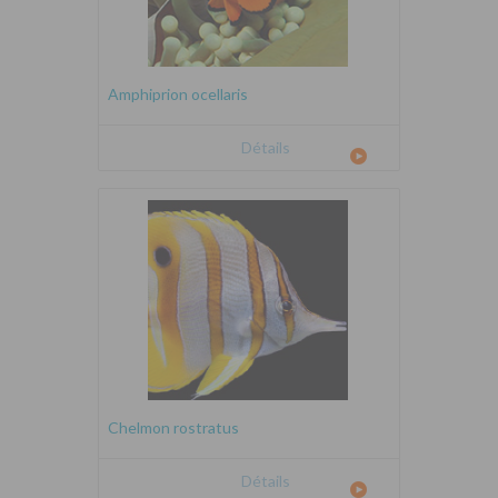
Amphiprion ocellaris
Détails
Chelmon rostratus
Détails