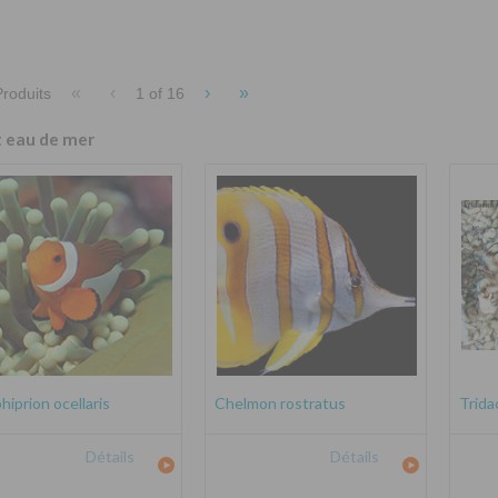
«
‹
›
»
roduits
1 of
16
t eau de mer
iprion ocellaris
Chelmon rostratus
Trida
Détails
Détails