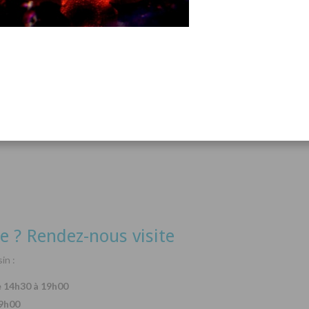
acanthurus hepatus
Arothron nigropunctatus
Lysma
Détails
Détails
e ? Rendez-nous visite
in :
e 14h30 à 19h00
19h00