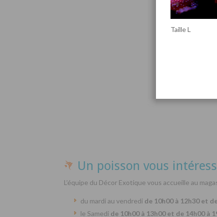
Taille L
Par
Un poisson vous intéress
L’équipe du Décor Exotique vous accueille au magas
du mardi au vendredi
de 10h00 à 12h30 et d
le Samedi
de 10h00 à 13h00 et de 14h00 à 