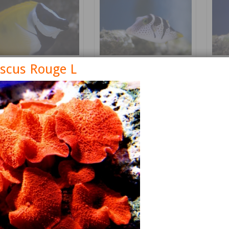
iscus Rouge L
nus vulpinus
Canthigaster valentini
Cetos
Détails
Détails