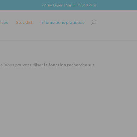
22 rue Eugène Varlin, 75010 Paris
vices
Stocklist
Informations pratiques
se. Vous pouvez utiliser
la fonction recherche sur