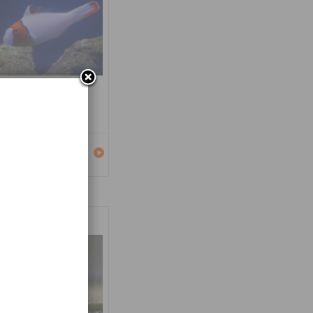
carus bicolor
Détails