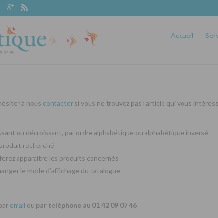
Accueil
Ser
 hésiter à nous
contacter
si vous ne trouvez pas l’article qui vous intéres
oissant ou décroissant, par ordre alphabétique ou alphabétique inversé
produit recherché
ferez apparaitre les produits concernés
changer le mode d’affichage du catalogue
 par
email
ou
par téléphone au 01 42 09 07 46