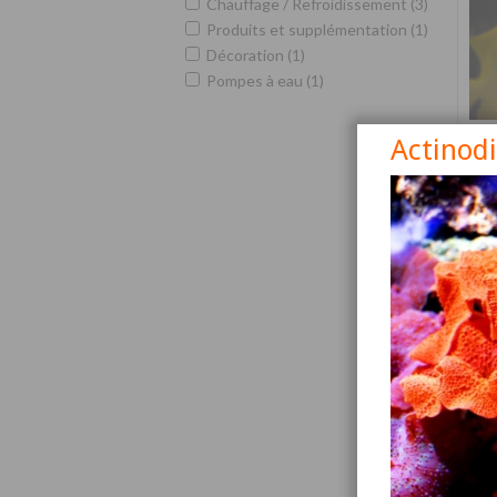
Chauffage / Refroidissement (3)
Produits et supplémentation (1)
Décoration (1)
Pompes à eau (1)
Actinod
Siga