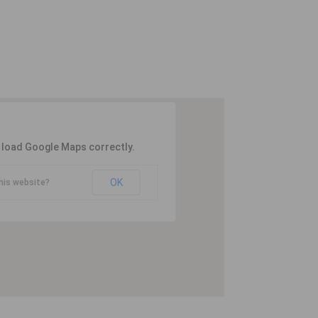
t load Google Maps correctly.
OK
his website?