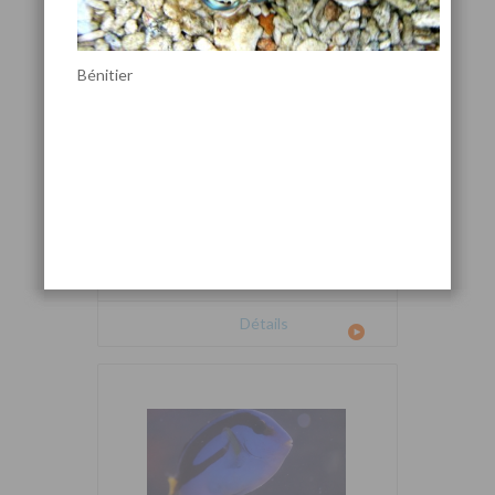
Bénitier
Cetoscarus bicolor
Détails