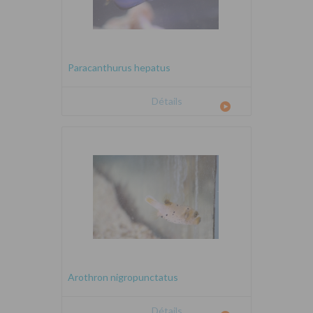
Paracanthurus hepatus
Détails
Arothron nigropunctatus
Détails