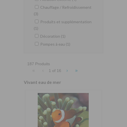
Chauffage / Refroidissement
(3)
Produits et supplémentation
(1)
Décoration (1)
Pompes à eau (1)
187 Produits
«
‹
›
»
1 of
16
Vivant eau de mer