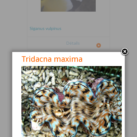
Siganus vulpinus
Détails
Tridacna maxima
Canthigaster valentini
Détails