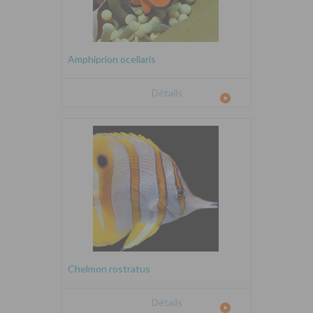
Amphiprion ocellaris
Détails
Chelmon rostratus
Détails