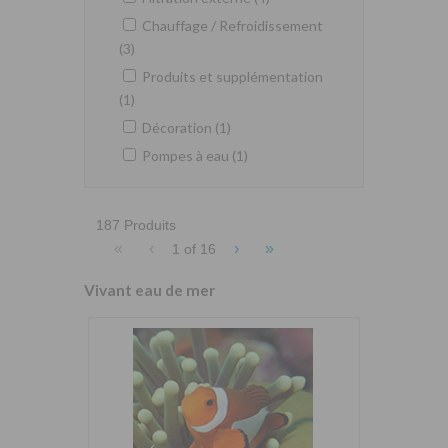
Chauffage / Refroidissement
(3)
Produits et supplémentation
(1)
Décoration (1)
Pompes à eau (1)
187 Produits
«
‹
›
»
1 of
16
Vivant eau de mer