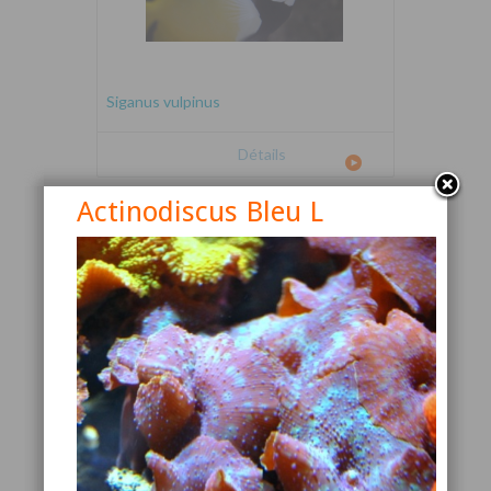
Siganus vulpinus
Détails
Actinodiscus Bleu L
Canthigaster valentini
Détails