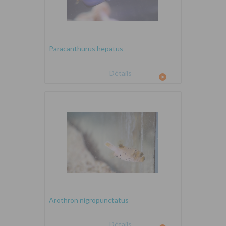
Paracanthurus hepatus
Détails
Arothron nigropunctatus
Détails