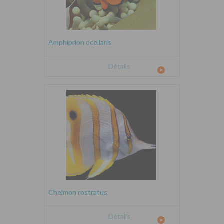
Amphiprion ocellaris
Détails
Chelmon rostratus
Détails