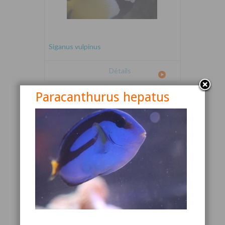
Siganus vulpinus
Détails
Paracanthurus hepatus
Canthigaster valentini
Détails