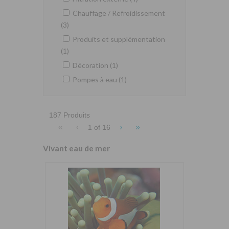
Chauffage / Refroidissement
(3)
Produits et supplémentation
(1)
Décoration (1)
Pompes à eau (1)
187 Produits
«
‹
›
»
1 of
16
Vivant eau de mer