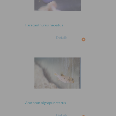
Paracanthurus hepatus
Détails
Arothron nigropunctatus
Détails