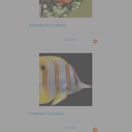
Amphiprion ocellaris
Détails
Chelmon rostratus
Détails