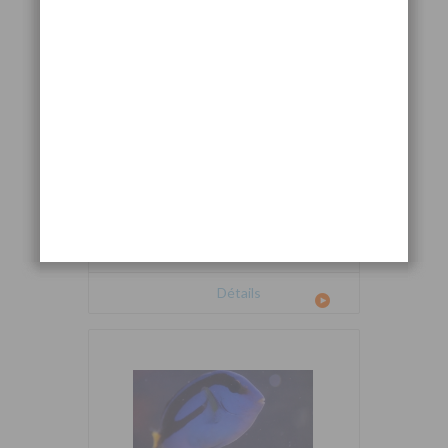
Cetoscarus bicolor
Détails