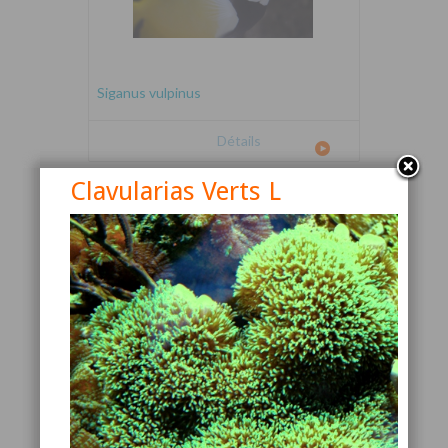
Siganus vulpinus
Détails
Clavularias Verts L
Canthigaster valentini
Détails