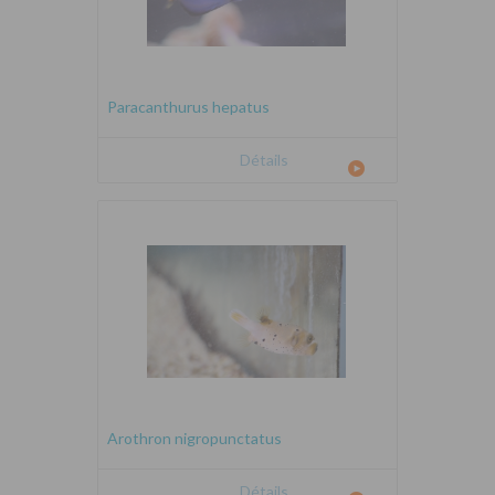
Paracanthurus hepatus
Détails
Arothron nigropunctatus
Détails