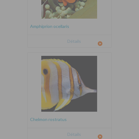
Amphiprion ocellaris
Détails
Chelmon rostratus
Détails