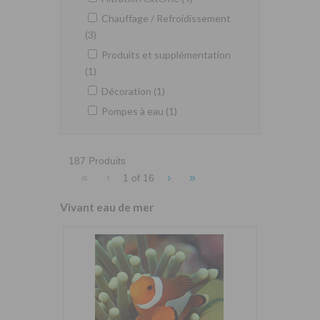
Chauffage / Refroidissement
(3)
Produits et supplémentation
(1)
Décoration (1)
Pompes à eau (1)
187 Produits
«
‹
›
»
1 of
16
Vivant eau de mer