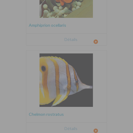
Amphiprion ocellaris
Détails
Chelmon rostratus
Détails