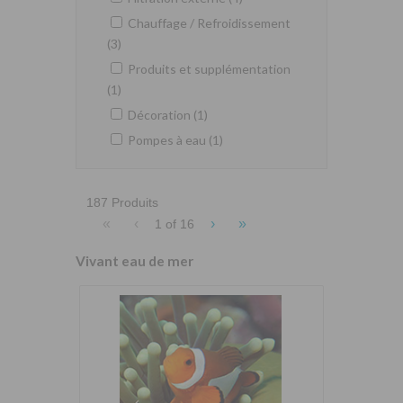
Chauffage / Refroidissement
(3)
Produits et supplémentation
(1)
Décoration (1)
Pompes à eau (1)
187 Produits
«
‹
›
»
1 of
16
Vivant eau de mer