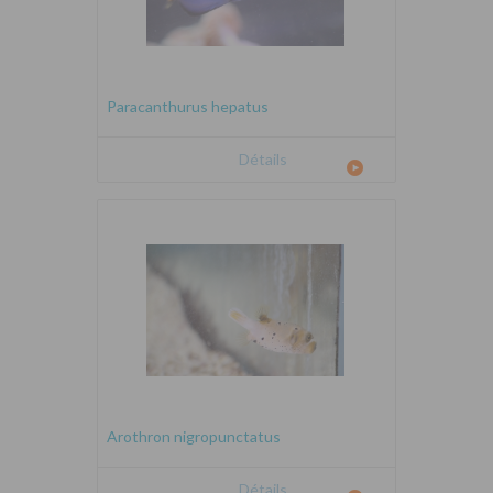
Paracanthurus hepatus
Détails
Arothron nigropunctatus
Détails