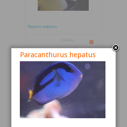
Siganus vulpinus
Détails
Paracanthurus hepatus
Canthigaster valentini
Détails