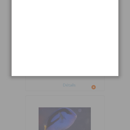
Cetoscarus bicolor
Détails