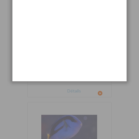
Cetoscarus bicolor
Détails