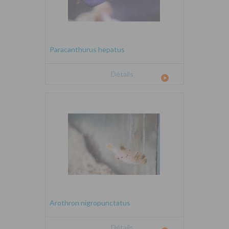
Paracanthurus hepatus
Détails
Arothron nigropunctatus
Détails