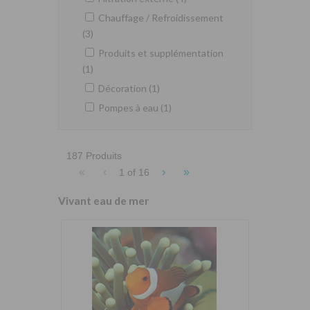
Chauffage / Refroidissement
(3)
Produits et supplémentation
(1)
Décoration (1)
Pompes à eau (1)
187 Produits
«
‹
›
»
1 of
16
Vivant eau de mer