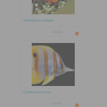
Amphiprion ocellaris
Détails
Chelmon rostratus
Détails