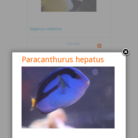
Siganus vulpinus
Détails
Paracanthurus hepatus
Canthigaster valentini
Détails