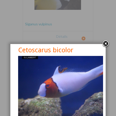
Siganus vulpinus
Détails
Cetoscarus bicolor
Canthigaster valentini
Détails