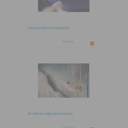
Paracanthurus hepatus
Détails
Arothron nigropunctatus
Détails