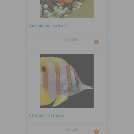
Amphiprion ocellaris
Détails
Chelmon rostratus
Détails