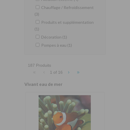
Chauffage / Refroidissement
(3)
Produits et supplémentation
(1)
Décoration (1)
Pompes à eau (1)
187 Produits
«
‹
›
»
1 of
16
Vivant eau de mer