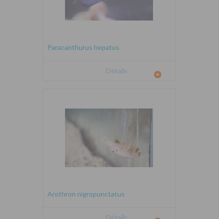
Paracanthurus hepatus
Détails
Arothron nigropunctatus
Détails