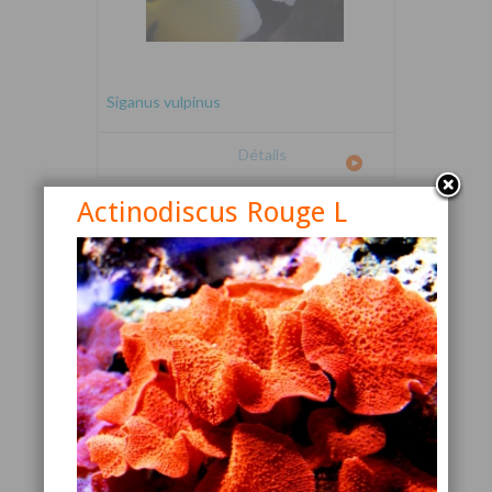
Siganus vulpinus
Détails
Actinodiscus Rouge L
Canthigaster valentini
Détails