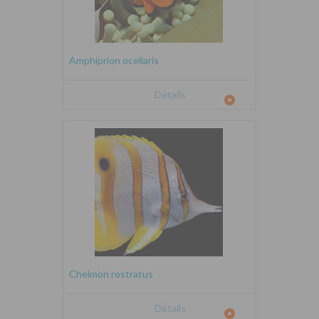
Amphiprion ocellaris
Détails
Chelmon rostratus
Détails