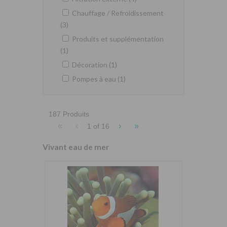
Chauffage / Refroidissement
(3)
Produits et supplémentation
(1)
Décoration (1)
Pompes à eau (1)
187 Produits
«
‹
›
»
1 of
16
Vivant eau de mer