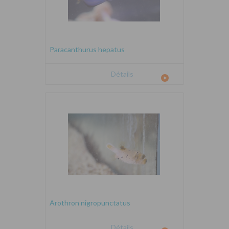
Paracanthurus hepatus
Détails
Arothron nigropunctatus
Détails