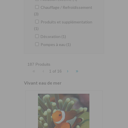
Chauffage / Refroidissement
(3)
Produits et supplémentation
(1)
Décoration (1)
Pompes à eau (1)
187 Produits
«
‹
›
»
1 of
16
Vivant eau de mer