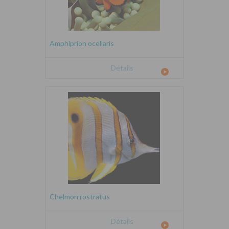
Amphiprion ocellaris
Détails
Chelmon rostratus
Détails