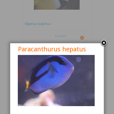
Siganus vulpinus
Détails
Paracanthurus hepatus
Canthigaster valentini
Détails