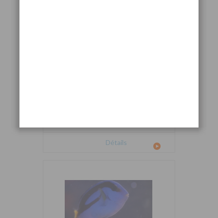
Cetoscarus bicolor
Détails