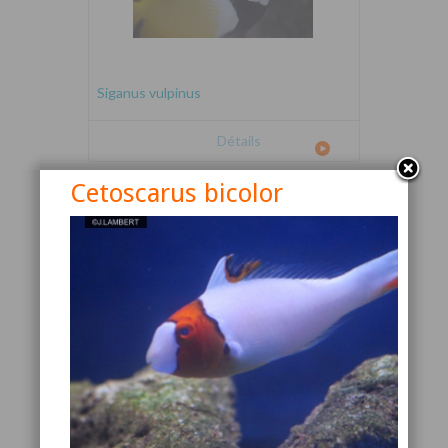
Siganus vulpinus
Détails
Cetoscarus bicolor
Canthigaster valentini
Détails