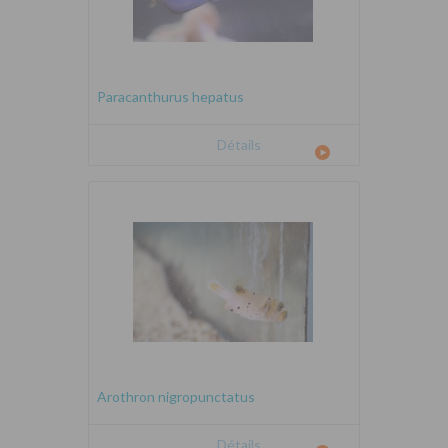
Paracanthurus hepatus
Détails
Arothron nigropunctatus
Détails