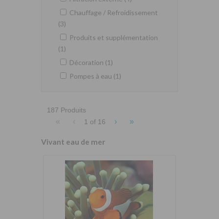
Chauffage / Refroidissement
(3)
Produits et supplémentation
(1)
Décoration (1)
Pompes à eau (1)
187 Produits
«
‹
›
»
1 of
16
Vivant eau de mer