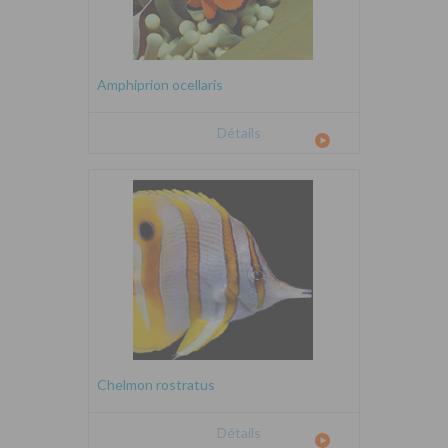
Amphiprion ocellaris
Détails
Chelmon rostratus
Détails