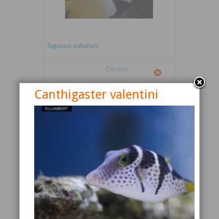
Siganus vulpinus
Détails
Canthigaster valentini
Canthigaster valentini
Détails