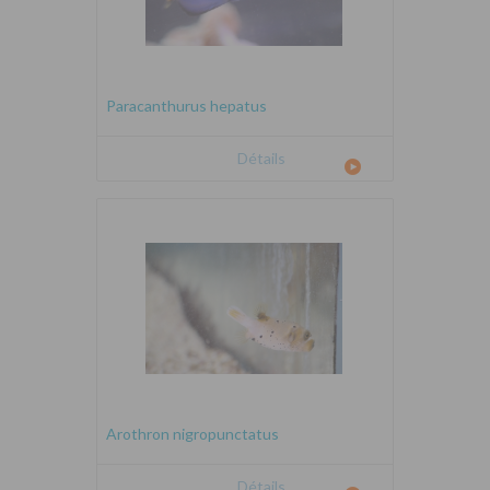
Paracanthurus hepatus
Détails
Arothron nigropunctatus
Détails