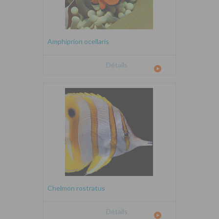
Amphiprion ocellaris
Détails
Chelmon rostratus
Détails