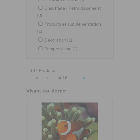
Chauffage / Refroidissement
(3)
Produits et supplémentation
(1)
Décoration (1)
Pompes à eau (1)
187 Produits
«
‹
›
»
1 of
16
Vivant eau de mer