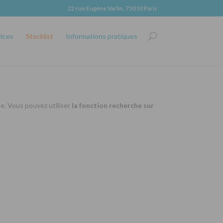
22 rue Eugène Varlin, 75010 Paris
vices
Stocklist
Informations pratiques
se. Vous pouvez utiliser
la fonction recherche sur