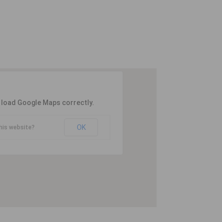
t load Google Maps correctly.
OK
his website?