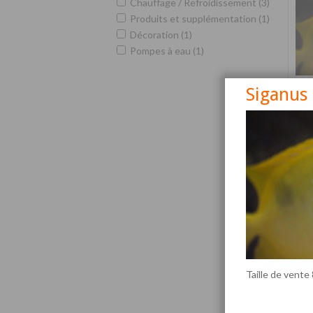
Chauffage / Refroidissement (3)
Produits et supplémentation (1)
Décoration (1)
Pompes à eau (1)
Siganus
Siga
Taille de vente