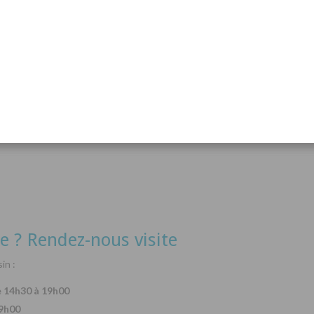
acanthurus hepatus
Arothron nigropunctatus
Lysma
Détails
Détails
e ? Rendez-nous visite
in :
e 14h30 à 19h00
19h00