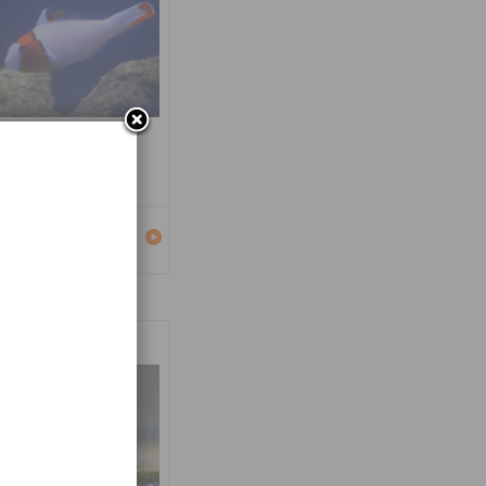
carus bicolor
Détails