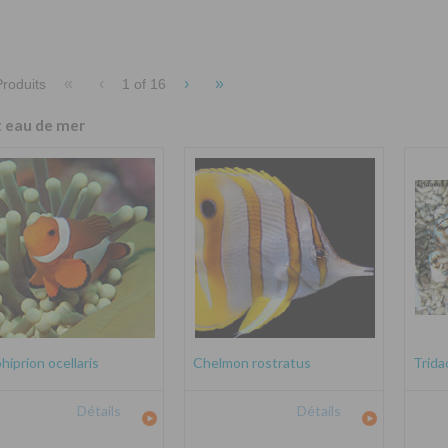
«
‹
›
»
roduits
1 of
16
t eau de mer
iprion ocellaris
Chelmon rostratus
Trida
Détails
Détails