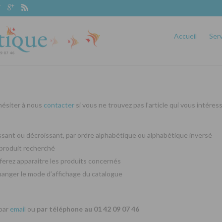
Accueil
Ser
 hésiter à nous
contacter
si vous ne trouvez pas l’article qui vous intéres
oissant ou décroissant, par ordre alphabétique ou alphabétique inversé
produit recherché
ferez apparaitre les produits concernés
changer le mode d’affichage du catalogue
 par
email
ou
par téléphone au 01 42 09 07 46