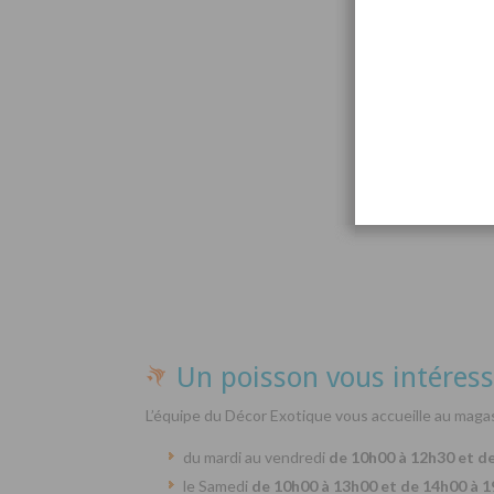
Par
Un poisson vous intéress
L’équipe du Décor Exotique vous accueille au magas
du mardi au vendredi
de 10h00 à 12h30 et d
le Samedi
de 10h00 à 13h00 et de 14h00 à 