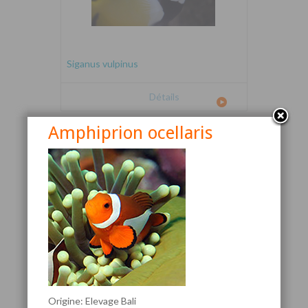
Siganus vulpinus
Détails
Amphiprion ocellaris
Canthigaster valentini
Origine: Elevage Bali
Détails