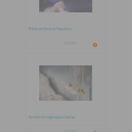
Paracanthurus hepatus
Détails
Arothron nigropunctatus
Détails