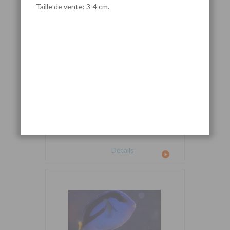
Taille de vente: 3-4 cm.
Cetoscarus bicolor
Détails