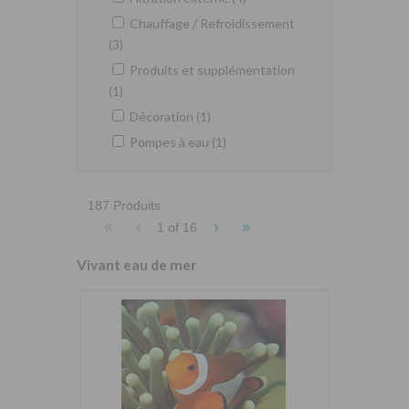
Chauffage / Refroidissement
(3)
Produits et supplémentation
(1)
Décoration (1)
Pompes à eau (1)
187 Produits
«
‹
›
»
1 of
16
Vivant eau de mer