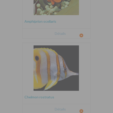
Amphiprion ocellaris
Détails
Chelmon rostratus
Détails