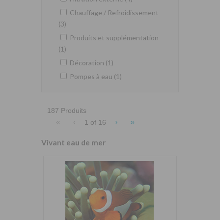
Chauffage / Refroidissement
(3)
Produits et supplémentation
(1)
Décoration (1)
Pompes à eau (1)
187 Produits
«
‹
›
»
1 of
16
Vivant eau de mer