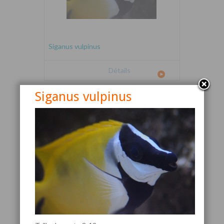
Siganus vulpinus
Détails
Siganus vulpinus
Canthigaster valentini
Détails