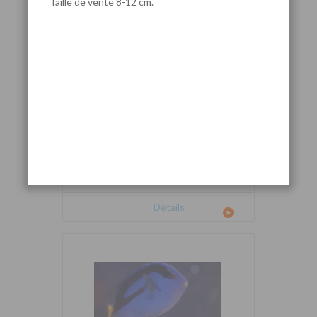
Taille de vente 8-12 cm.
Cetoscarus bicolor
Détails