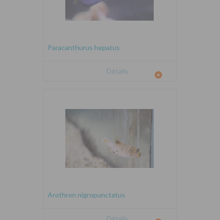
Paracanthurus hepatus
Détails
Arothron nigropunctatus
Détails