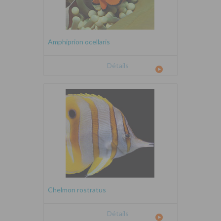
Amphiprion ocellaris
Détails
Chelmon rostratus
Détails