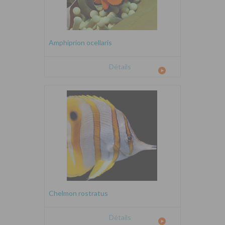
Amphiprion ocellaris
Détails
Chelmon rostratus
Détails