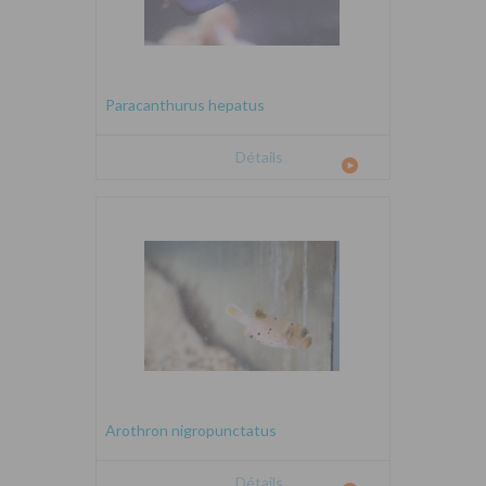
Paracanthurus hepatus
Détails
Arothron nigropunctatus
Détails