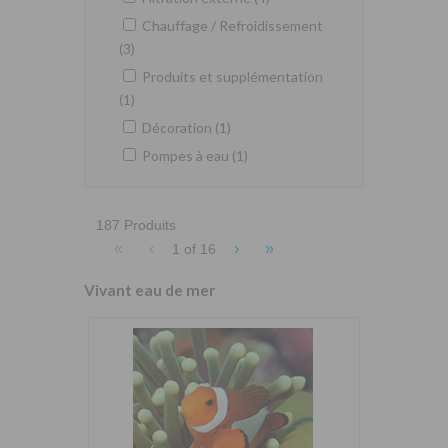
Chauffage / Refroidissement
(3)
Produits et supplémentation
(1)
Décoration (1)
Pompes à eau (1)
187 Produits
«
‹
›
»
1 of
16
Vivant eau de mer