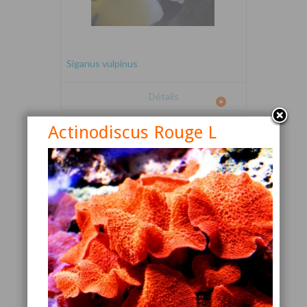
Siganus vulpinus
Détails
Actinodiscus Rouge L
Canthigaster valentini
Détails