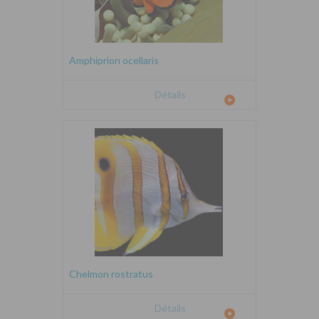
Amphiprion ocellaris
Détails
Chelmon rostratus
Détails