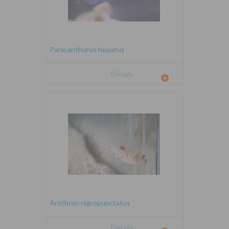
Paracanthurus hepatus
Détails
Arothron nigropunctatus
Détails