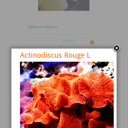
Siganus vulpinus
Détails
Actinodiscus Rouge L
Canthigaster valentini
Détails