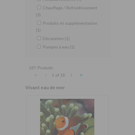
Chauffage / Refroidissement
(3)
Produits et supplémentation
(1)
Décoration (1)
Pompes à eau (1)
187 Produits
«
‹
›
»
1 of
16
Vivant eau de mer