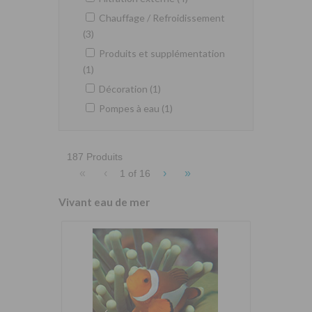
Chauffage / Refroidissement
(3)
Produits et supplémentation
(1)
Décoration (1)
Pompes à eau (1)
187 Produits
«
‹
›
»
1 of
16
Vivant eau de mer