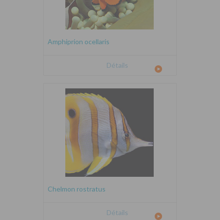
Amphiprion ocellaris
Détails
Chelmon rostratus
Détails