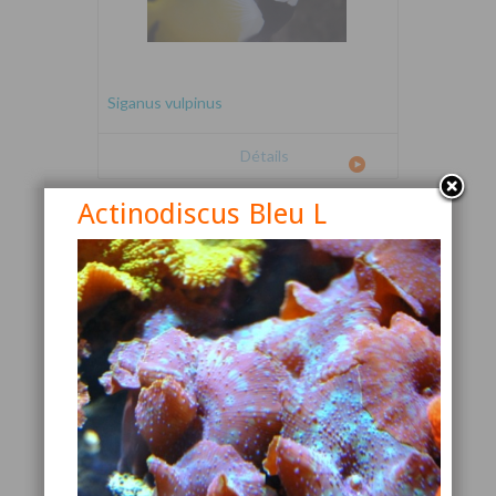
Siganus vulpinus
Détails
Actinodiscus Bleu L
Canthigaster valentini
Détails