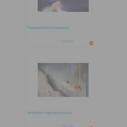
Paracanthurus hepatus
Détails
Arothron nigropunctatus
Détails