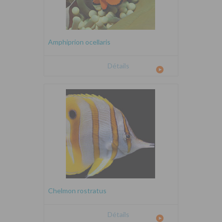
Amphiprion ocellaris
Détails
Chelmon rostratus
Détails