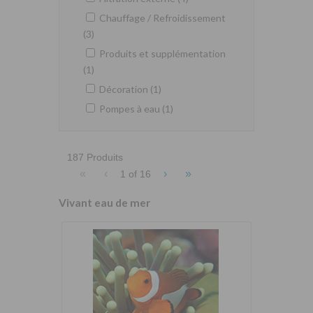
Chauffage / Refroidissement
(3)
Produits et supplémentation
(1)
Décoration (1)
Pompes à eau (1)
187 Produits
«
‹
›
»
1 of
16
Vivant eau de mer