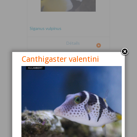
Siganus vulpinus
Détails
Canthigaster valentini
Canthigaster valentini
Détails