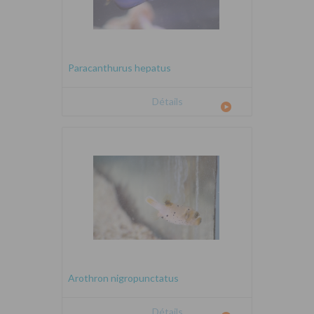
Paracanthurus hepatus
Détails
Arothron nigropunctatus
Détails