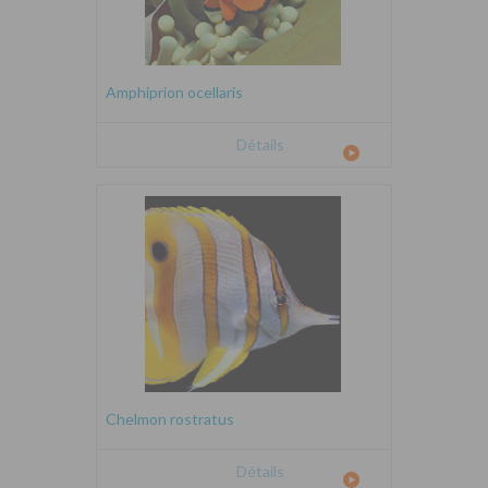
Amphiprion ocellaris
Détails
Chelmon rostratus
Détails