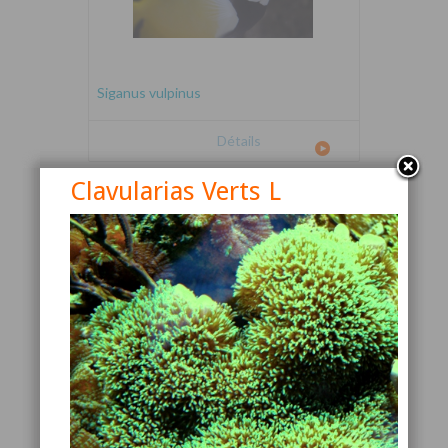
Siganus vulpinus
Détails
Clavularias Verts L
Canthigaster valentini
Détails