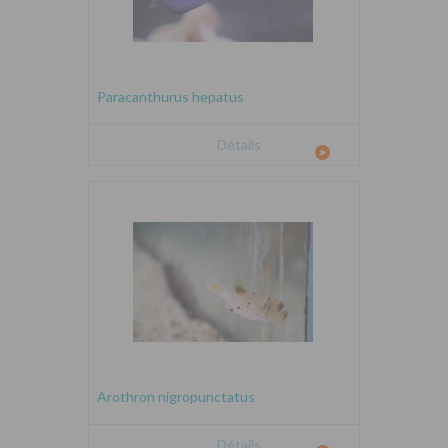
Paracanthurus hepatus
Détails
Arothron nigropunctatus
Détails