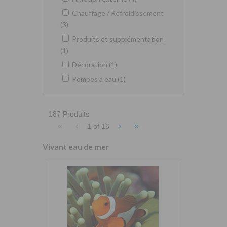
Chauffage / Refroidissement
(3)
Produits et supplémentation
(1)
Décoration (1)
Pompes à eau (1)
187 Produits
«
‹
›
»
1 of
16
Vivant eau de mer