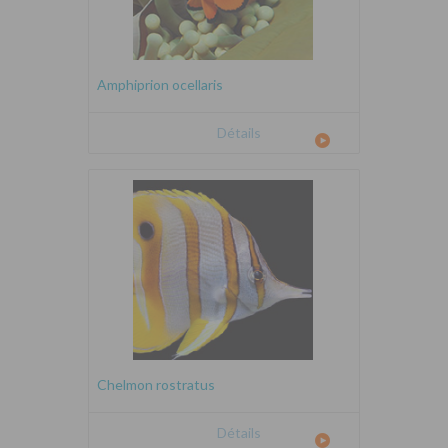
Amphiprion ocellaris
Détails
Chelmon rostratus
Détails