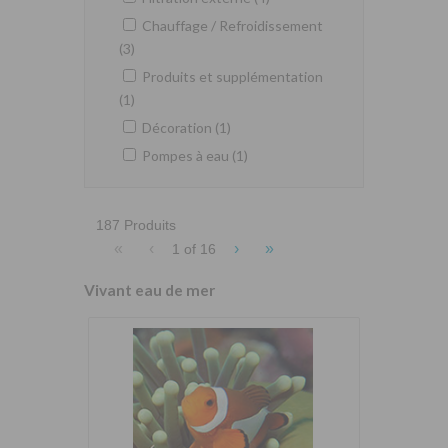
Chauffage / Refroidissement
(3)
Produits et supplémentation
(1)
Décoration (1)
Pompes à eau (1)
187 Produits
«
‹
›
»
1 of
16
Vivant eau de mer