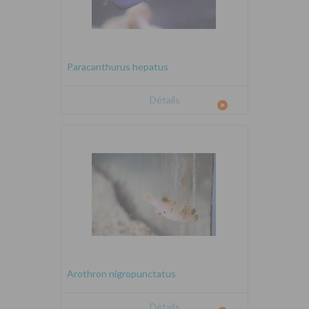
Paracanthurus hepatus
Détails
Arothron nigropunctatus
Détails