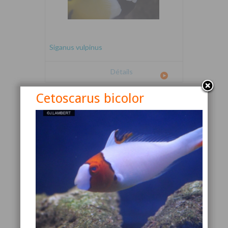
Siganus vulpinus
Détails
Cetoscarus bicolor
Canthigaster valentini
Détails