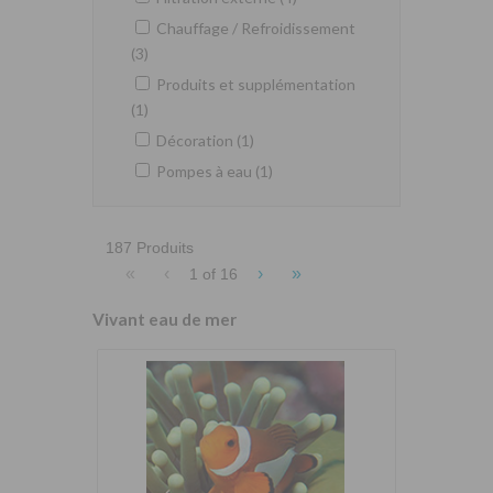
Chauffage / Refroidissement
(3)
Produits et supplémentation
(1)
Décoration (1)
Pompes à eau (1)
187 Produits
«
‹
›
»
1 of
16
Vivant eau de mer