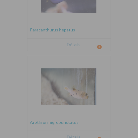
Paracanthurus hepatus
Détails
Arothron nigropunctatus
Détails