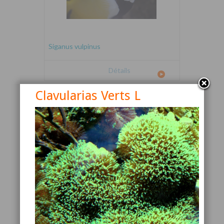
Siganus vulpinus
Détails
Clavularias Verts L
Canthigaster valentini
Détails