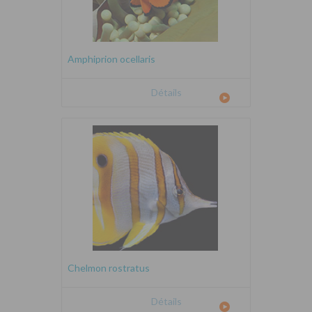
Amphiprion ocellaris
Détails
Chelmon rostratus
Détails