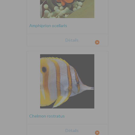
Amphiprion ocellaris
Détails
Chelmon rostratus
Détails