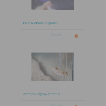
Paracanthurus hepatus
Détails
Arothron nigropunctatus
Détails