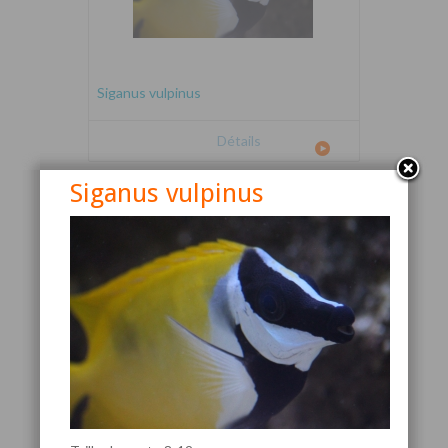
Siganus vulpinus
Détails
Siganus vulpinus
Canthigaster valentini
Détails