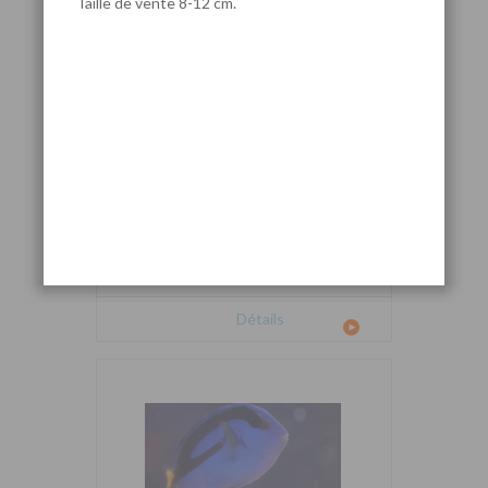
Taille de vente 8-12 cm.
Cetoscarus bicolor
Détails