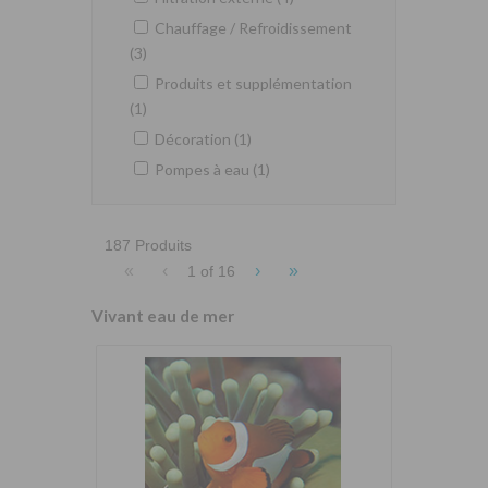
Chauffage / Refroidissement
(3)
Produits et supplémentation
(1)
Décoration (1)
Pompes à eau (1)
187 Produits
«
‹
›
»
1 of
16
Vivant eau de mer