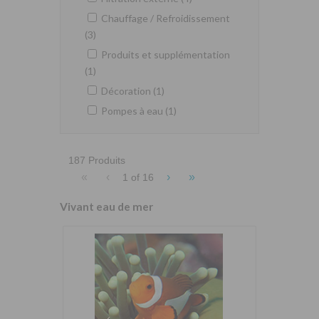
Chauffage / Refroidissement
(3)
Produits et supplémentation
(1)
Décoration (1)
Pompes à eau (1)
187 Produits
«
‹
›
»
1 of
16
Vivant eau de mer