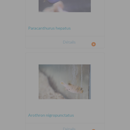
Paracanthurus hepatus
Détails
Arothron nigropunctatus
Détails