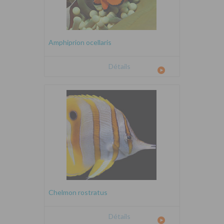
Amphiprion ocellaris
Détails
Chelmon rostratus
Détails