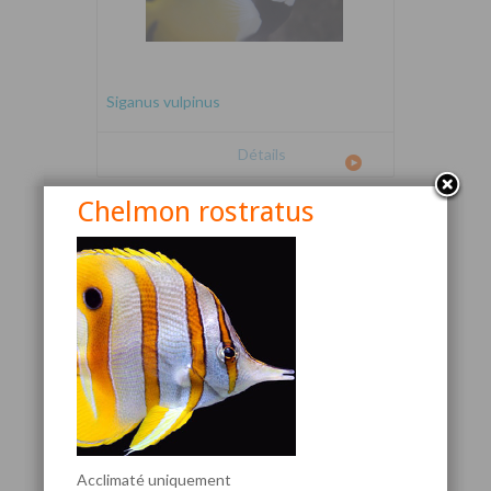
Siganus vulpinus
Détails
Chelmon rostratus
Canthigaster valentini
Acclimaté uniquement
Détails