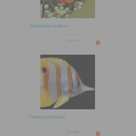
Amphiprion ocellaris
Détails
Chelmon rostratus
Détails