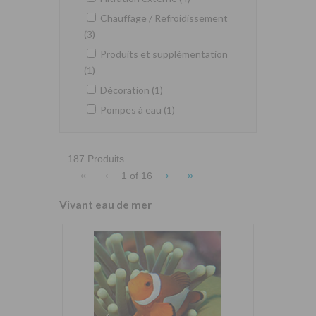
Chauffage / Refroidissement
(3)
Produits et supplémentation
(1)
Décoration (1)
Pompes à eau (1)
187 Produits
«
‹
›
»
1 of
16
Vivant eau de mer