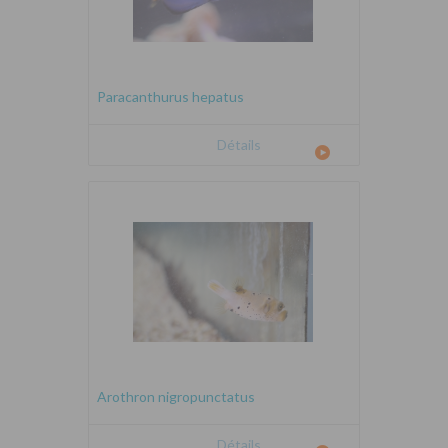
Paracanthurus hepatus
Détails
Arothron nigropunctatus
Détails