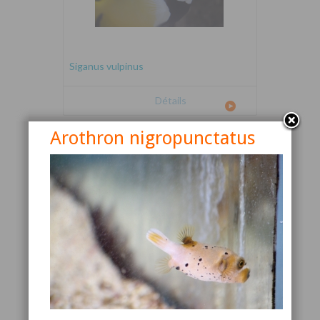
Siganus vulpinus
Détails
Arothron nigropunctatus
Canthigaster valentini
Détails