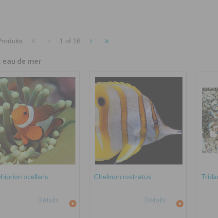
«
‹
›
»
roduits
1 of
16
t eau de mer
iprion ocellaris
Chelmon rostratus
Trida
Détails
Détails