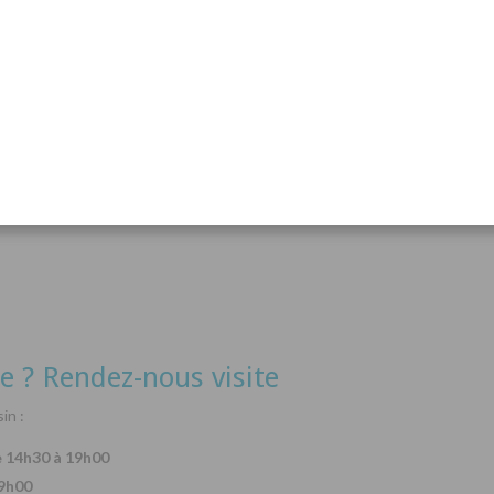
acanthurus hepatus
Arothron nigropunctatus
Lysma
Détails
Détails
e ? Rendez-nous visite
in :
e 14h30 à 19h00
19h00