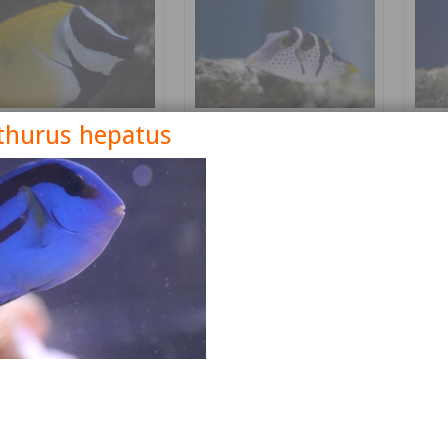
thurus hepatus
nus vulpinus
Canthigaster valentini
Cetos
Détails
Détails