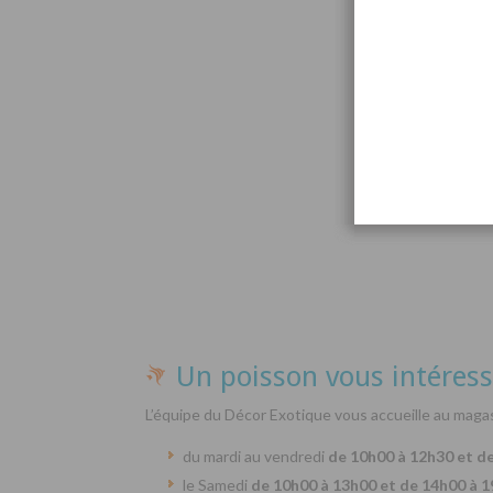
Par
Un poisson vous intéress
L’équipe du Décor Exotique vous accueille au magas
du mardi au vendredi
de 10h00 à 12h30 et d
le Samedi
de 10h00 à 13h00 et de 14h00 à 