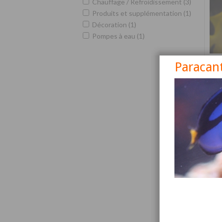
Chauffage / Refroidissement (3)
Produits et supplémentation (1)
Décoration (1)
Pompes à eau (1)
Paracan
Siga