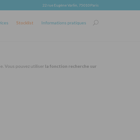
22 rue Eugène Varlin, 75010 Paris
vices
Stocklist
Informations pratiques
se. Vous pouvez utiliser
la fonction recherche sur