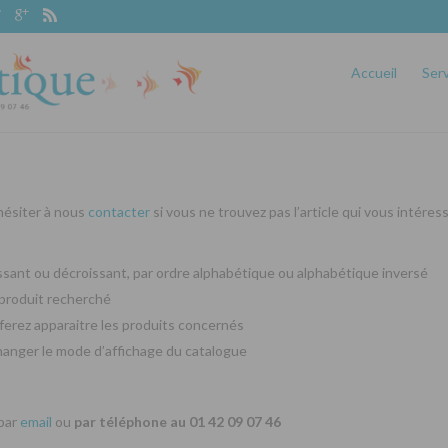
Accueil
Ser
 hésiter à nous
contacter
si vous ne trouvez pas l’article qui vous intéres
oissant ou décroissant, par ordre alphabétique ou alphabétique inversé
produit recherché
ferez apparaitre les produits concernés
changer le mode d’affichage du catalogue
 par
email
ou
par téléphone au 01 42 09 07 46