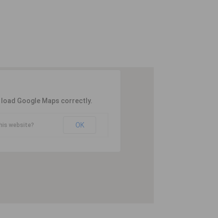
t load Google Maps correctly.
OK
his website?