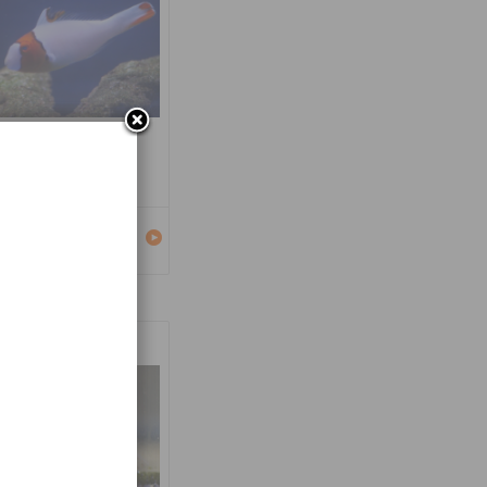
carus bicolor
Détails