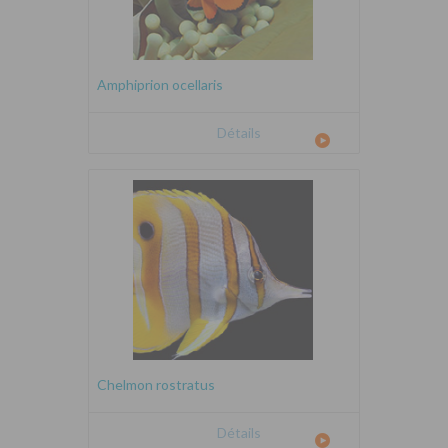
Amphiprion ocellaris
Détails
Chelmon rostratus
Détails