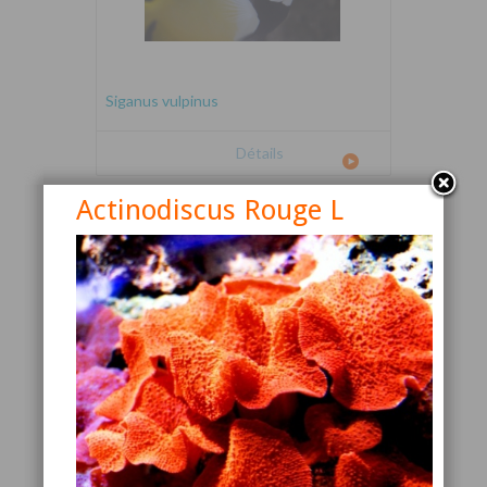
Siganus vulpinus
Détails
Actinodiscus Rouge L
Canthigaster valentini
Détails