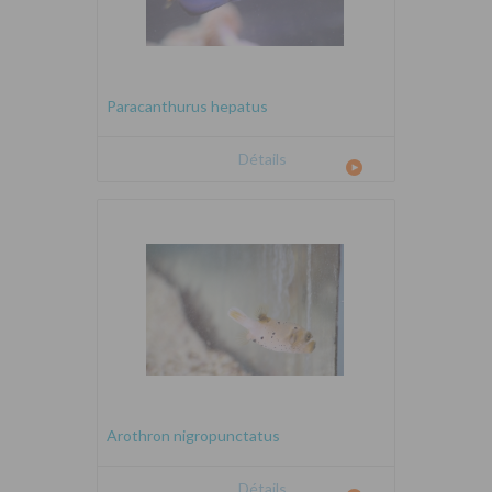
Paracanthurus hepatus
Détails
Arothron nigropunctatus
Détails