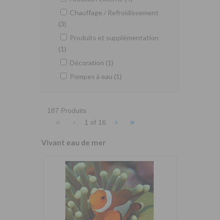
Chauffage / Refroidissement
(3)
Produits et supplémentation
(1)
Décoration (1)
Pompes à eau (1)
187 Produits
«
‹
›
»
1 of
16
Vivant eau de mer