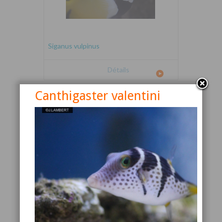
Siganus vulpinus
Détails
Canthigaster valentini
Canthigaster valentini
Détails