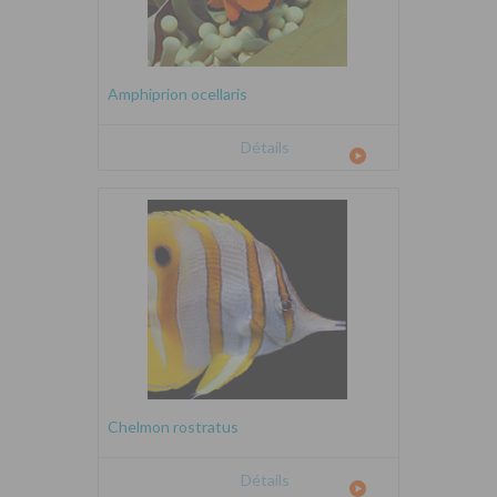
Amphiprion ocellaris
Détails
Chelmon rostratus
Détails