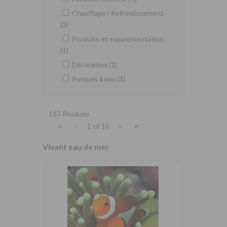
Chauffage / Refroidissement
(3)
Produits et supplémentation
(1)
Décoration (1)
Pompes à eau (1)
187 Produits
«
‹
›
»
1 of
16
Vivant eau de mer