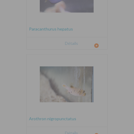
Paracanthurus hepatus
Détails
Arothron nigropunctatus
Détails