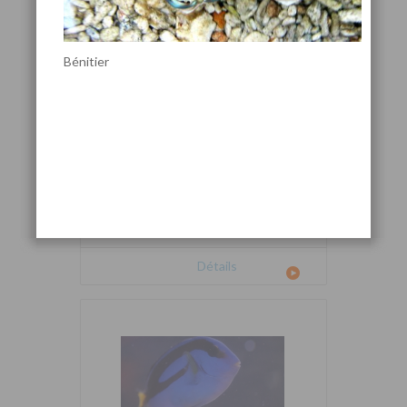
Bénitier
Cetoscarus bicolor
Détails