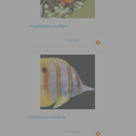
Amphiprion ocellaris
Détails
Chelmon rostratus
Détails