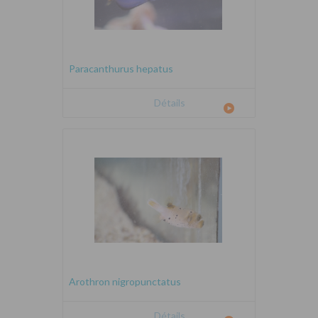
Paracanthurus hepatus
Détails
Arothron nigropunctatus
Détails