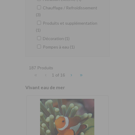
Chauffage / Refroidissement
(3)
Produits et supplémentation
(1)
Décoration (1)
Pompes à eau (1)
187 Produits
«
‹
›
»
1 of
16
Vivant eau de mer