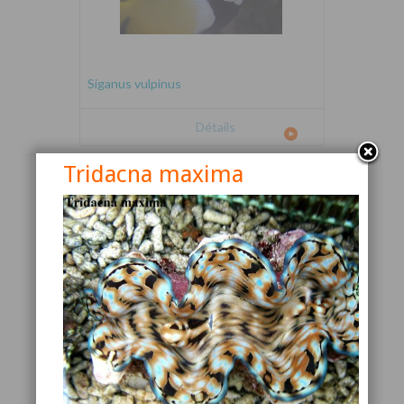
Siganus vulpinus
Détails
Tridacna maxima
Canthigaster valentini
Détails