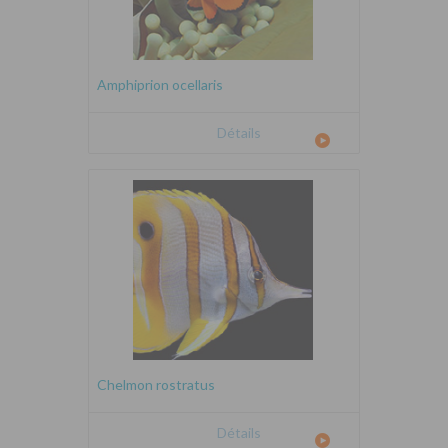
Amphiprion ocellaris
Détails
Chelmon rostratus
Détails