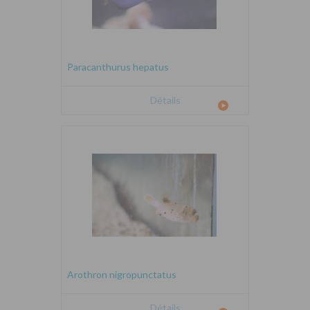
Paracanthurus hepatus
Détails
Arothron nigropunctatus
Détails