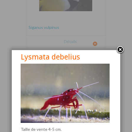
Siganus vulpinus
Détails
Lysmata debelius
Canthigaster valentini
Taille de vente 4-5 cm.
Détails