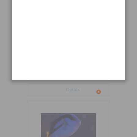
Cetoscarus bicolor
Détails