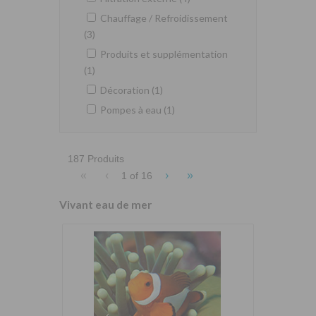
Chauffage / Refroidissement
(3)
Produits et supplémentation
(1)
Décoration (1)
Pompes à eau (1)
187 Produits
«
‹
›
»
1 of
16
Vivant eau de mer