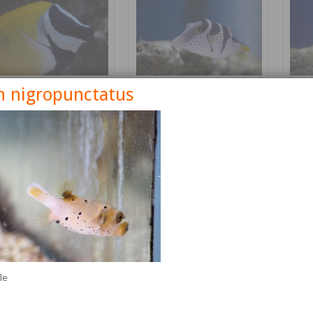
n nigropunctatus
nus vulpinus
Canthigaster valentini
Cetos
Détails
Détails
lle