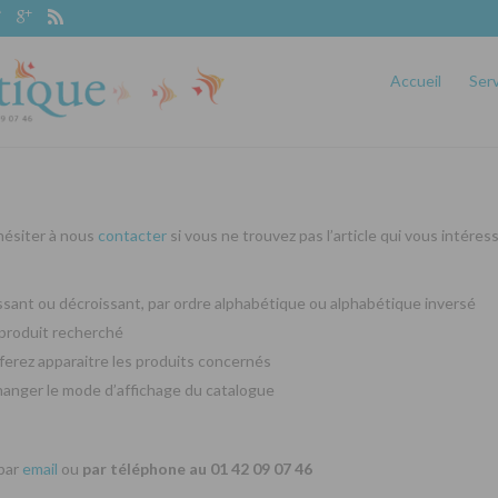
Accueil
Ser
 hésiter à nous
contacter
si vous ne trouvez pas l’article qui vous intéres
oissant ou décroissant, par ordre alphabétique ou alphabétique inversé
produit recherché
ferez apparaitre les produits concernés
changer le mode d’affichage du catalogue
 par
email
ou
par téléphone au 01 42 09 07 46