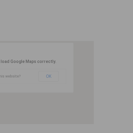
t load Google Maps correctly.
OK
his website?