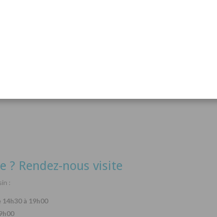
acanthurus hepatus
Arothron nigropunctatus
Lysma
Détails
Détails
e ? Rendez-nous visite
in :
e 14h30 à 19h00
19h00