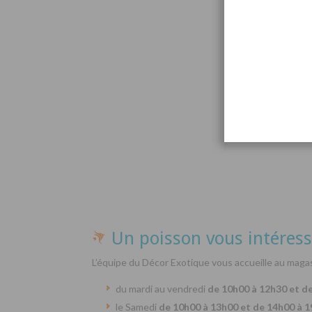
Par
Un poisson vous intéress
L’équipe du Décor Exotique vous accueille au magas
du mardi au vendredi
de 10h00 à 12h30 et d
le Samedi
de 10h00 à 13h00 et de 14h00 à 