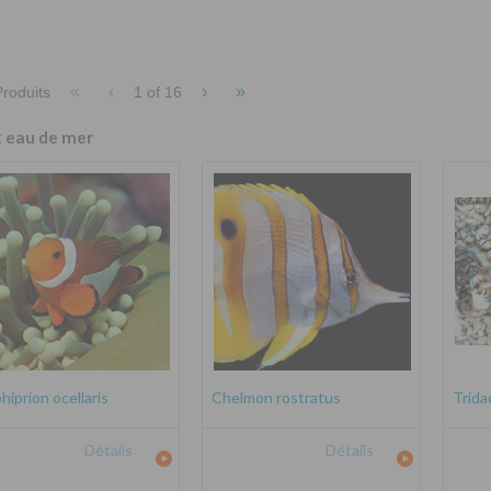
«
‹
›
»
roduits
1 of
16
t eau de mer
iprion ocellaris
Chelmon rostratus
Trida
Détails
Détails