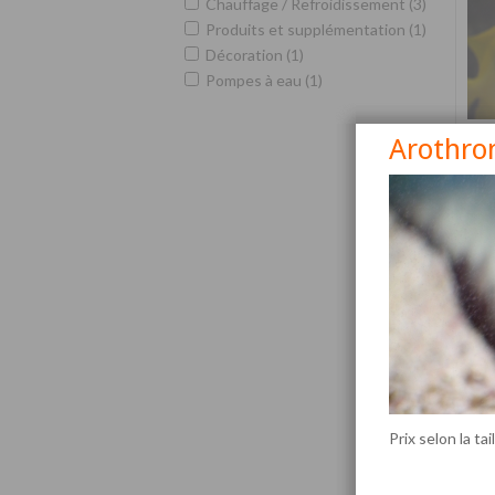
Chauffage / Refroidissement (3)
Produits et supplémentation (1)
Décoration (1)
Pompes à eau (1)
Arothro
Siga
Prix selon la tai