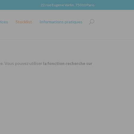
22 rue Eugène Varlin, 75010 Paris
vices
Stocklist
Informations pratiques
se. Vous pouvez utiliser
la fonction recherche sur