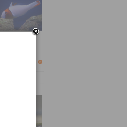
carus bicolor
Détails