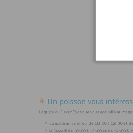
Par
Un poisson vous intéress
L’équipe du Décor Exotique vous accueille au magas
du mardi au vendredi
de 10h00 à 12h30 et d
le Samedi
de 10h00 à 13h00 et de 14h00 à 