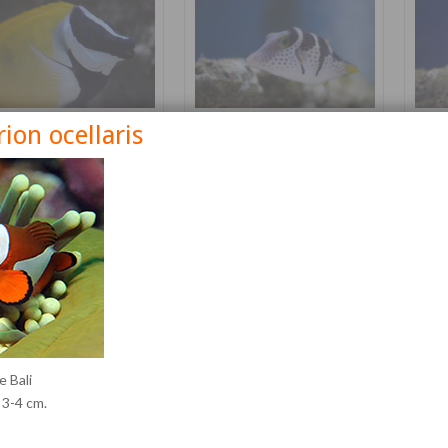
on ocellaris
nus vulpinus
Canthigaster valentini
Cetos
Détails
Détails
e Bali
 3-4 cm.