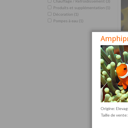
Chauffage / Refroidissement (3)
Produits et supplémentation (1)
Décoration (1)
Pompes à eau (1)
Amphipri
Siga
Origine: Elevag
Taille de vente: