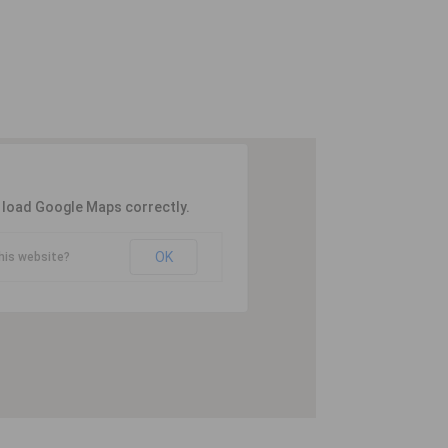
t load Google Maps correctly.
OK
his website?