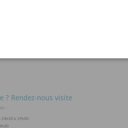
acanthurus hepatus
Arothron nigropunctatus
Lysma
Détails
Détails
e ? Rendez-nous visite
in :
e 14h30 à 19h00
19h00