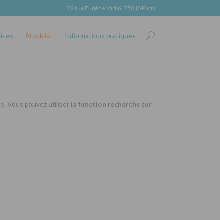
22 rue Eugène Varlin, 75010 Paris
vices
Stocklist
Informations pratiques
se. Vous pouvez utiliser
la fonction recherche sur