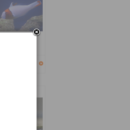
carus bicolor
Détails