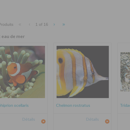
«
‹
›
»
roduits
1 of
16
t eau de mer
iprion ocellaris
Chelmon rostratus
Trida
Détails
Détails