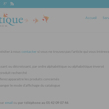
Accueil
Ser
 hésiter à nous
contacter
si vous ne trouvez pas l’article qui vous intéres
oissant ou décroissant, par ordre alphabétique ou alphabétique inversé
produit recherché
ferez apparaitre les produits concernés
changer le mode d’affichage du catalogue
 par
email
ou
par téléphone au 01 42 09 07 46