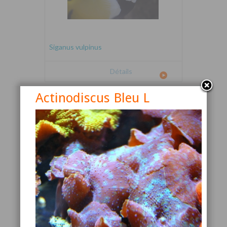
Siganus vulpinus
Détails
Actinodiscus Bleu L
Canthigaster valentini
Détails