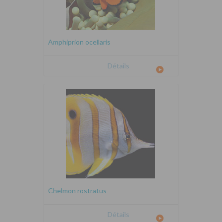
Amphiprion ocellaris
Détails
Chelmon rostratus
Détails