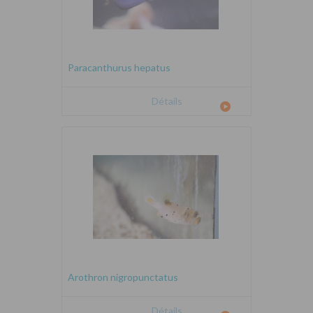
Paracanthurus hepatus
Détails
Arothron nigropunctatus
Détails