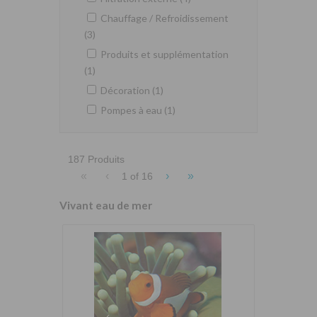
Chauffage / Refroidissement
(3)
Produits et supplémentation
(1)
Décoration (1)
Pompes à eau (1)
187 Produits
«
‹
›
»
1 of
16
Vivant eau de mer