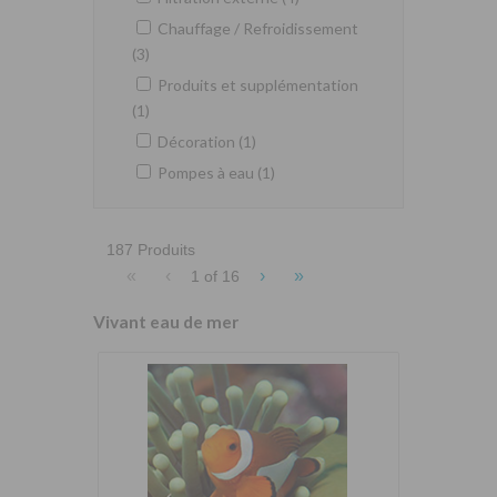
Chauffage / Refroidissement
(3)
Produits et supplémentation
(1)
Décoration (1)
Pompes à eau (1)
187 Produits
«
‹
›
»
1 of
16
Vivant eau de mer