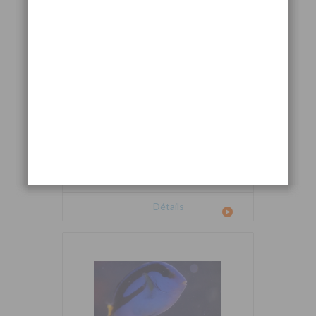
Cetoscarus bicolor
Détails