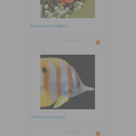
Amphiprion ocellaris
Détails
Chelmon rostratus
Détails