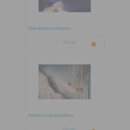
Paracanthurus hepatus
Détails
Arothron nigropunctatus
Détails