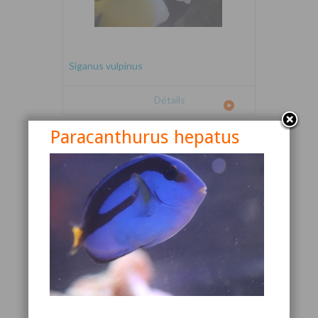
Siganus vulpinus
Détails
Paracanthurus hepatus
Canthigaster valentini
Détails