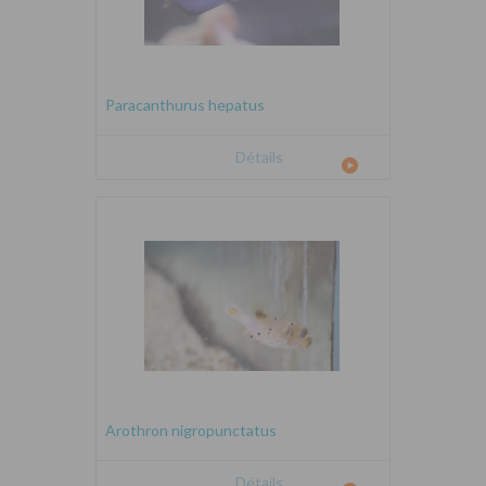
Paracanthurus hepatus
Détails
Arothron nigropunctatus
Détails