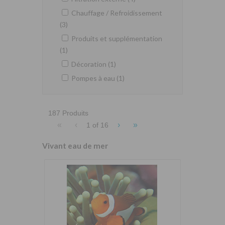
Chauffage / Refroidissement
(3)
Produits et supplémentation
(1)
Décoration (1)
Pompes à eau (1)
187 Produits
«
‹
›
»
1 of
16
Vivant eau de mer