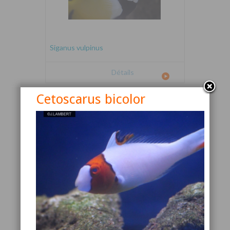
Siganus vulpinus
Détails
Cetoscarus bicolor
Canthigaster valentini
Détails