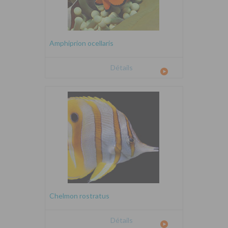
Amphiprion ocellaris
Détails
Chelmon rostratus
Détails