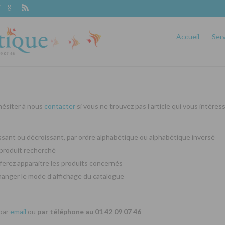
Accueil
Ser
 hésiter à nous
contacter
si vous ne trouvez pas l’article qui vous intéres
oissant ou décroissant, par ordre alphabétique ou alphabétique inversé
produit recherché
ferez apparaitre les produits concernés
changer le mode d’affichage du catalogue
 par
email
ou
par téléphone au 01 42 09 07 46