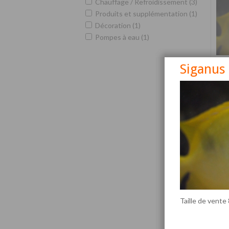
Chauffage / Refroidissement (3)
Produits et supplémentation (1)
Décoration (1)
Pompes à eau (1)
Siganus
Siga
Taille de vente