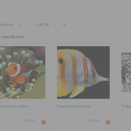
«
‹
›
»
roduits
1 of
16
t eau de mer
iprion ocellaris
Chelmon rostratus
Trida
Détails
Détails