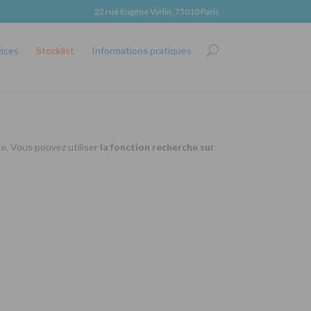
22 rue Eugène Varlin, 75010 Paris
vices
Stocklist
Informations pratiques
se. Vous pouvez utiliser
la fonction recherche sur