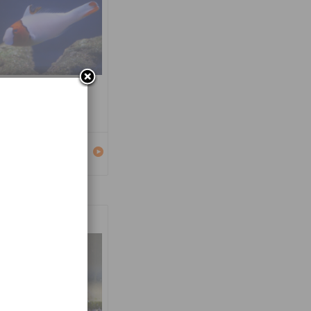
carus bicolor
Détails