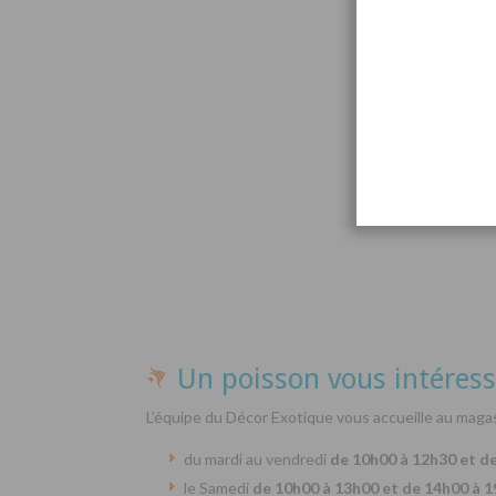
Par
Un poisson vous intéress
L’équipe du Décor Exotique vous accueille au magas
du mardi au vendredi
de 10h00 à 12h30 et d
le Samedi
de 10h00 à 13h00 et de 14h00 à 