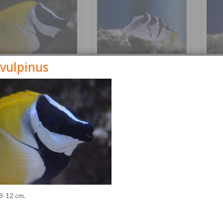
 vulpinus
nus vulpinus
Canthigaster valentini
Cetos
Détails
Détails
 8-12 cm.