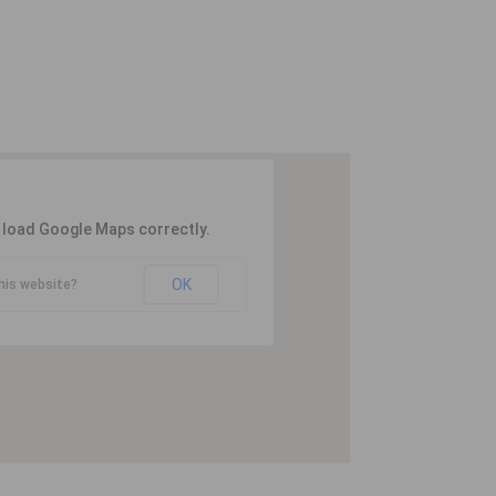
t load Google Maps correctly.
OK
his website?