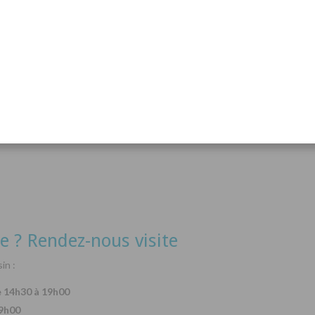
acanthurus hepatus
Arothron nigropunctatus
Lysma
Détails
Détails
e ? Rendez-nous visite
in :
e 14h30 à 19h00
19h00