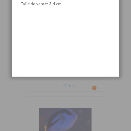
Taille de vente: 3-4 cm.
Cetoscarus bicolor
Détails