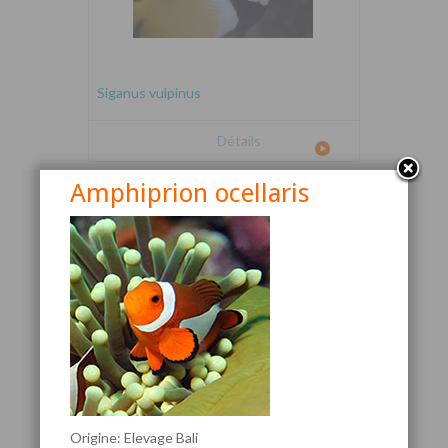
Siganus vulpinus
Détails
Amphiprion ocellaris
Canthigaster valentini
Origine: Elevage Bali
Détails