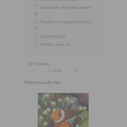
Chauffage / Refroidissement
(3)
Produits et supplémentation
(1)
Décoration (1)
Pompes à eau (1)
187 Produits
«
‹
›
»
1 of
16
Vivant eau de mer