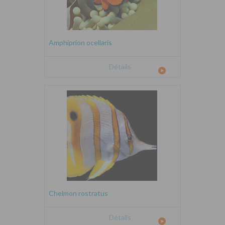
Amphiprion ocellaris
Détails
Chelmon rostratus
Détails