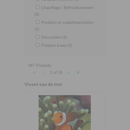
Chauffage / Refroidissement
(3)
Produits et supplémentation
(1)
Décoration (1)
Pompes à eau (1)
187 Produits
«
‹
›
»
1 of
16
Vivant eau de mer