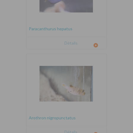
Paracanthurus hepatus
Détails
Arothron nigropunctatus
Détails