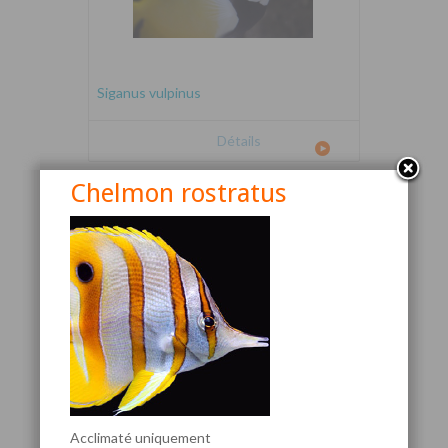
Siganus vulpinus
Détails
Chelmon rostratus
Canthigaster valentini
Acclimaté uniquement
Détails