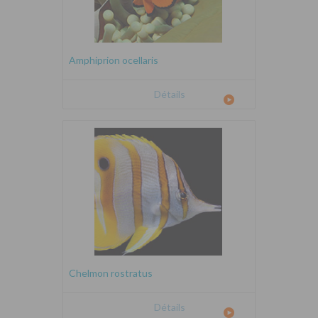
Amphiprion ocellaris
Détails
Chelmon rostratus
Détails