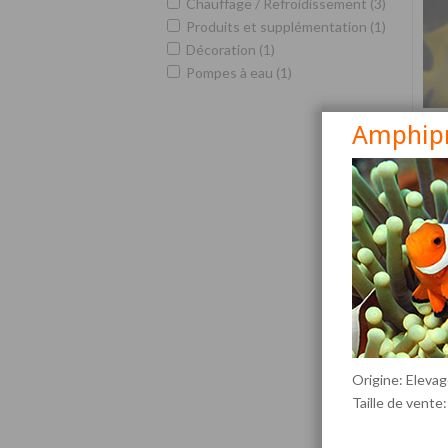
Chauffage / Refroidissement (3)
Produits et supplémentation (1)
Décoration (1)
Pompes à eau (1)
Amphipri
Siga
Origine: Elevag
Taille de vente: