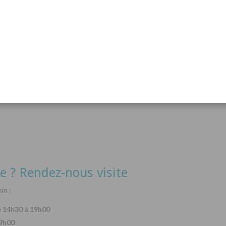
acanthurus hepatus
Arothron nigropunctatus
Lysma
Détails
Détails
e ? Rendez-nous visite
in :
e 14h30 à 19h00
19h00