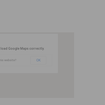
t load Google Maps correctly.
OK
his website?