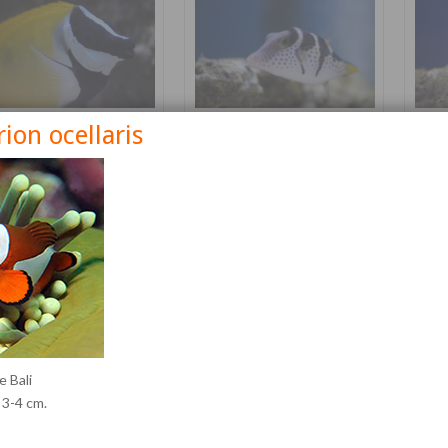
on ocellaris
nus vulpinus
Canthigaster valentini
Cetos
Détails
Détails
e Bali
 3-4 cm.