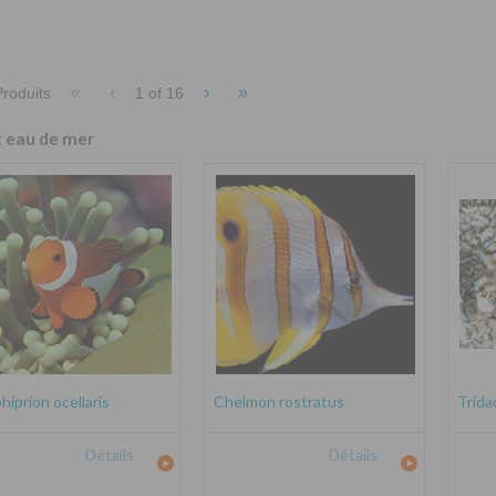
«
‹
›
»
roduits
1 of
16
t eau de mer
iprion ocellaris
Chelmon rostratus
Trida
Détails
Détails