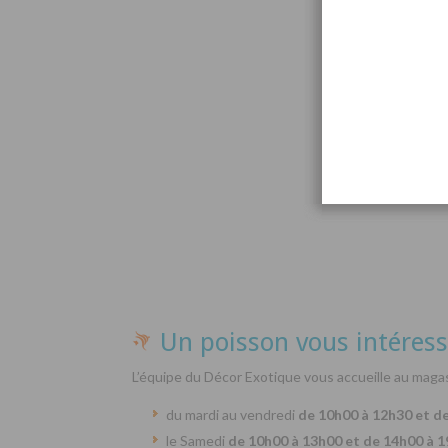
Par
Un poisson vous intéress
L’équipe du Décor Exotique vous accueille au magas
du mardi au vendredi
de 10h00 à 12h30 et d
le Samedi
de 10h00 à 13h00 et de 14h00 à 