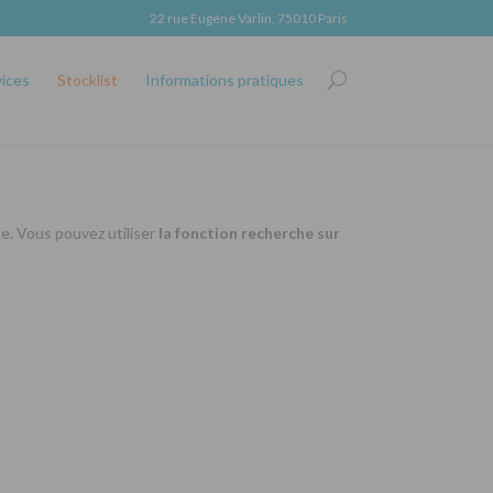
22 rue Eugène Varlin, 75010 Paris
vices
Stocklist
Informations pratiques
se. Vous pouvez utiliser
la fonction recherche sur