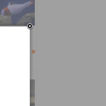
carus bicolor
Détails