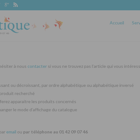
Accueil
Ser
 hésiter à nous
contacter
si vous ne trouvez pas l’article qui vous intéres
oissant ou décroissant, par ordre alphabétique ou alphabétique inversé
produit recherché
ferez apparaitre les produits concernés
changer le mode d’affichage du catalogue
 par
email
ou
par téléphone au 01 42 09 07 46