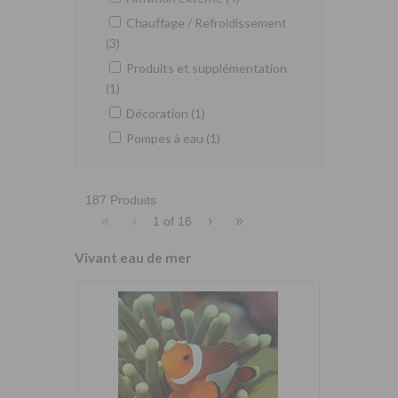
Chauffage / Refroidissement
(3)
Produits et supplémentation
(1)
Décoration (1)
Pompes à eau (1)
187 Produits
«
‹
›
»
1 of
16
Vivant eau de mer