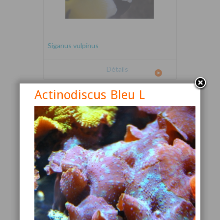
Siganus vulpinus
Détails
Actinodiscus Bleu L
Canthigaster valentini
Détails