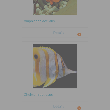
Amphiprion ocellaris
Détails
Chelmon rostratus
Détails