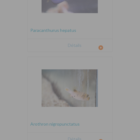
Paracanthurus hepatus
Détails
Arothron nigropunctatus
Détails