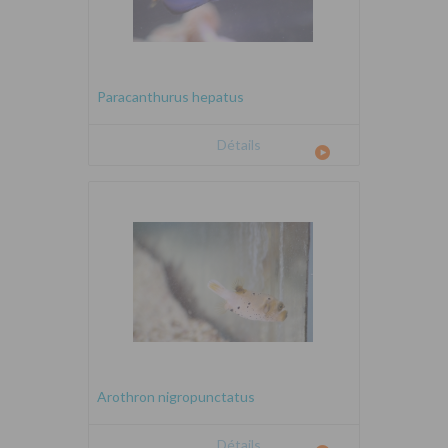
Paracanthurus hepatus
Détails
Arothron nigropunctatus
Détails