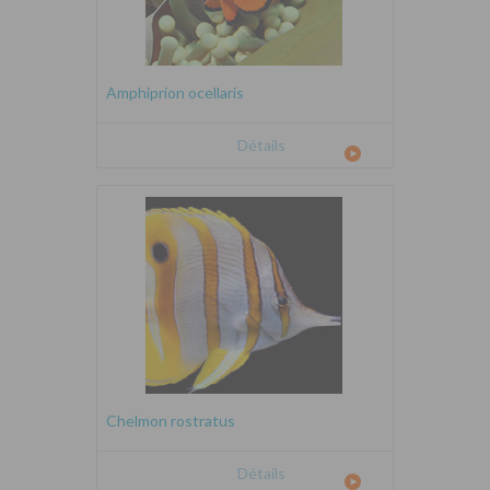
Amphiprion ocellaris
Détails
Chelmon rostratus
Détails