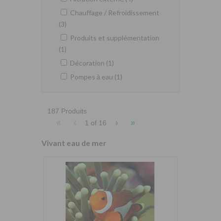
Chauffage / Refroidissement
(3)
Produits et supplémentation
(1)
Décoration (1)
Pompes à eau (1)
187 Produits
«
‹
›
»
1 of
16
Vivant eau de mer