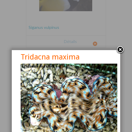
Siganus vulpinus
Détails
Tridacna maxima
Canthigaster valentini
Détails