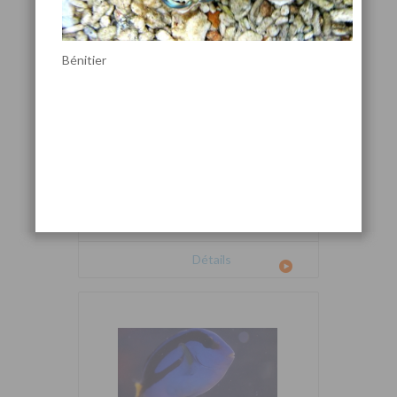
Bénitier
Cetoscarus bicolor
Détails