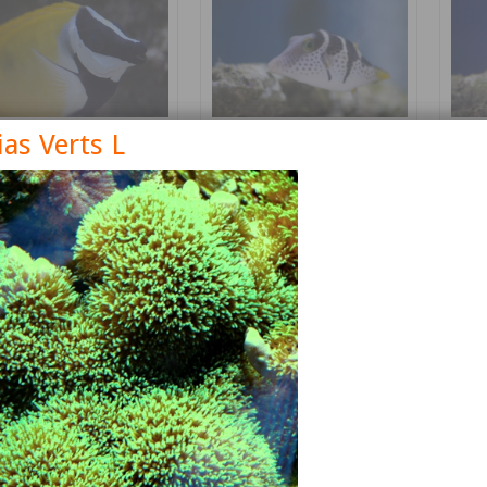
ias Verts L
nus vulpinus
Canthigaster valentini
Cetos
Détails
Détails