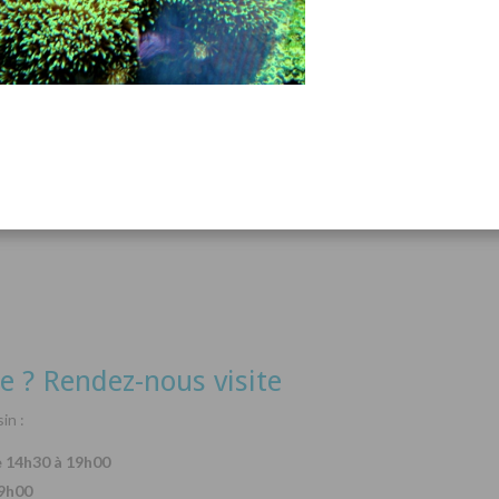
acanthurus hepatus
Arothron nigropunctatus
Lysma
Détails
Détails
e ? Rendez-nous visite
in :
e 14h30 à 19h00
19h00