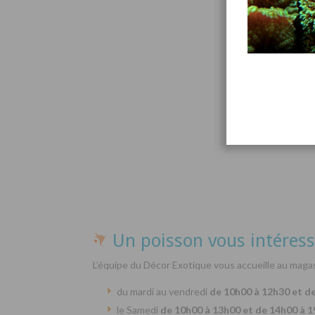
Par
Un poisson vous intéress
L’équipe du Décor Exotique vous accueille au magas
du mardi au vendredi
de 10h00 à 12h30 et d
le Samedi
de 10h00 à 13h00 et de 14h00 à 