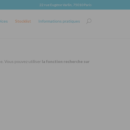
22 rue Eugène Varlin, 75010 Paris
vices
Stocklist
Informations pratiques
se. Vous pouvez utiliser
la fonction recherche sur