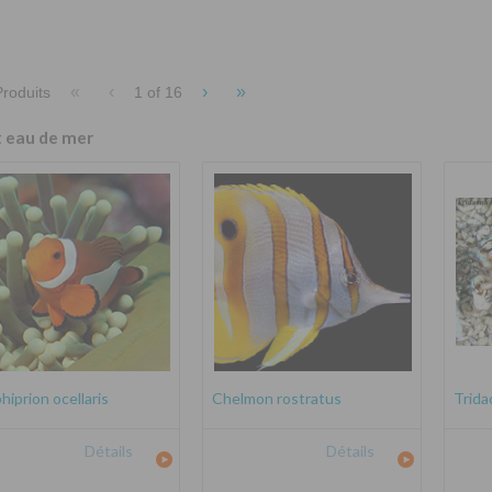
«
‹
›
»
roduits
1 of
16
t eau de mer
iprion ocellaris
Chelmon rostratus
Trida
Détails
Détails