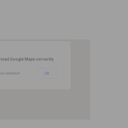
t load Google Maps correctly.
OK
his website?