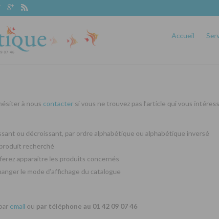
Accueil
Ser
 hésiter à nous
contacter
si vous ne trouvez pas l’article qui vous intéres
oissant ou décroissant, par ordre alphabétique ou alphabétique inversé
produit recherché
ferez apparaitre les produits concernés
changer le mode d’affichage du catalogue
 par
email
ou
par téléphone au 01 42 09 07 46