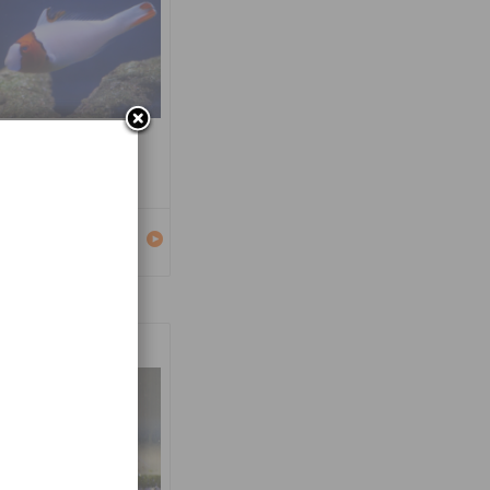
carus bicolor
Détails