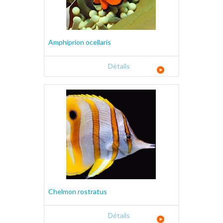
Amphiprion ocellaris
Détails
Chelmon rostratus
Détails