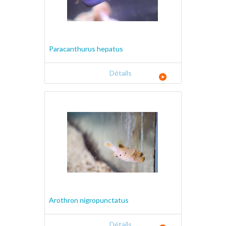
Paracanthurus hepatus
Détails
Arothron nigropunctatus
Détails