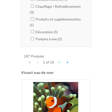
Chauffage / Refroidissement
(3)
Produits et supplémentation
(1)
Décoration (1)
Pompes à eau (1)
187 Produits
«
‹
›
»
1 of
16
Vivant eau de mer