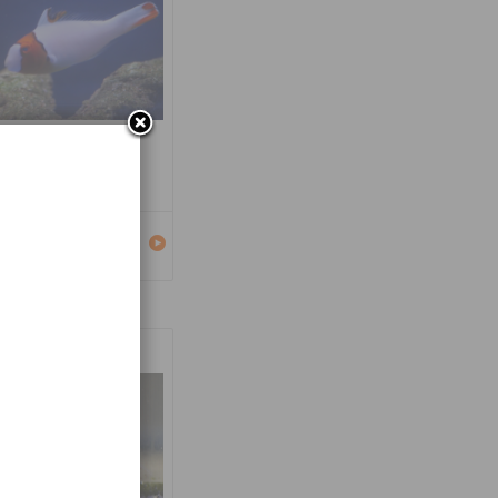
carus bicolor
Détails