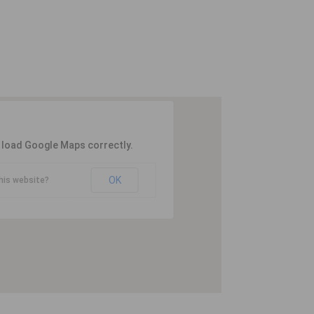
t load Google Maps correctly.
OK
his website?