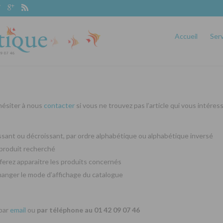
Accueil
Ser
 hésiter à nous
contacter
si vous ne trouvez pas l’article qui vous intéres
oissant ou décroissant, par ordre alphabétique ou alphabétique inversé
produit recherché
ferez apparaitre les produits concernés
changer le mode d’affichage du catalogue
 par
email
ou
par téléphone au 01 42 09 07 46