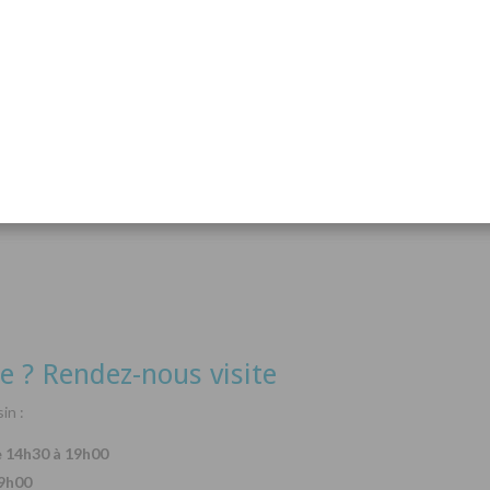
acanthurus hepatus
Arothron nigropunctatus
Lysma
Détails
Détails
e ? Rendez-nous visite
in :
e 14h30 à 19h00
19h00