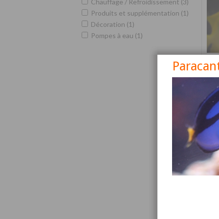
Chauffage / Refroidissement (3)
Produits et supplémentation (1)
Décoration (1)
Pompes à eau (1)
Paracan
Siga