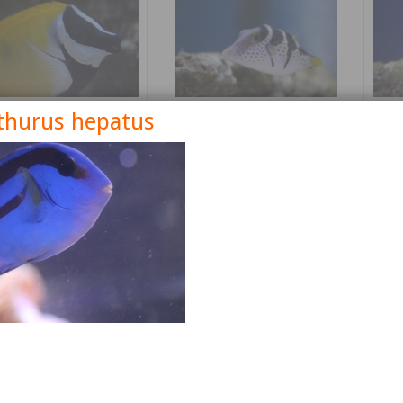
thurus hepatus
nus vulpinus
Canthigaster valentini
Cetos
Détails
Détails