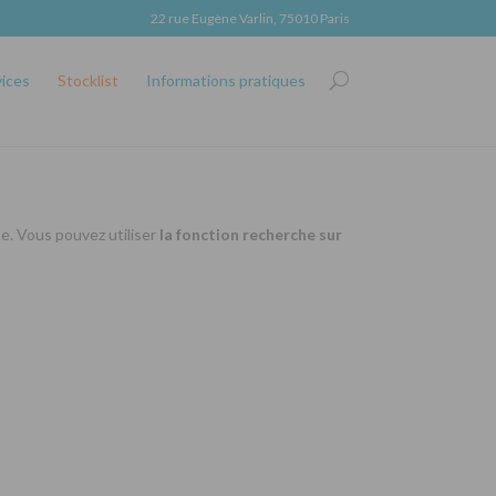
22 rue Eugène Varlin, 75010 Paris
vices
Stocklist
Informations pratiques
se. Vous pouvez utiliser
la fonction recherche sur