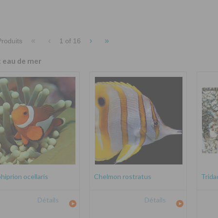
«
‹
›
»
roduits
1 of
16
t eau de mer
iprion ocellaris
Chelmon rostratus
Trida
Détails
Détails