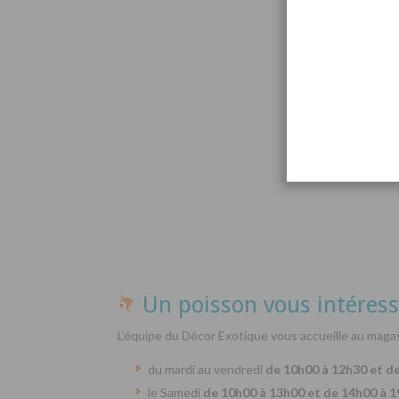
Par
Un poisson vous intéress
L’équipe du Décor Exotique vous accueille au magas
du mardi au vendredi
de 10h00 à 12h30 et d
le Samedi
de 10h00 à 13h00 et de 14h00 à 