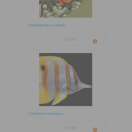
Amphiprion ocellaris
Détails
Chelmon rostratus
Détails