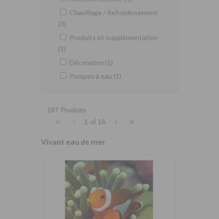
Chauffage / Refroidissement
(3)
Produits et supplémentation
(1)
Décoration (1)
Pompes à eau (1)
187 Produits
«
‹
›
»
1 of
16
Vivant eau de mer