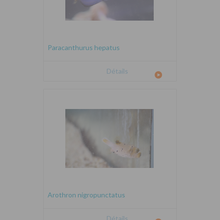
Paracanthurus hepatus
Détails
Arothron nigropunctatus
Détails