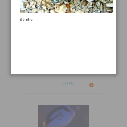
Bénitier
Cetoscarus bicolor
Détails