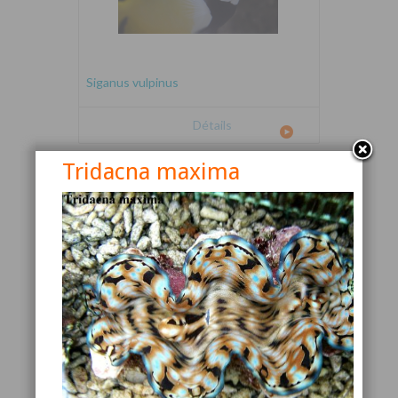
Siganus vulpinus
Détails
Tridacna maxima
Canthigaster valentini
Détails