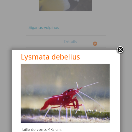
Siganus vulpinus
Détails
Lysmata debelius
Canthigaster valentini
Taille de vente 4-5 cm.
Détails