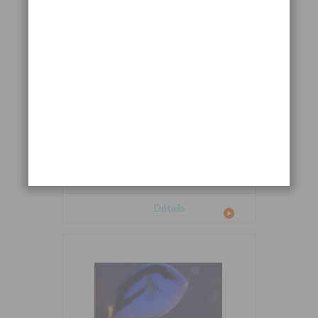
Cetoscarus bicolor
Détails