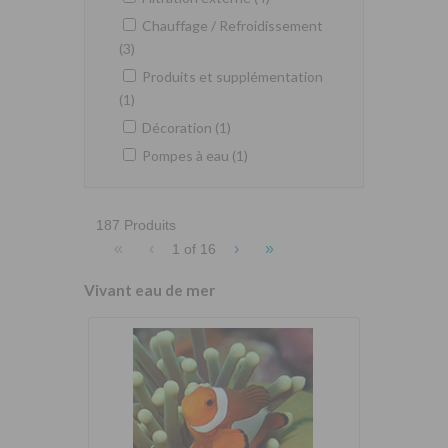
Chauffage / Refroidissement
(3)
Produits et supplémentation
(1)
Décoration (1)
Pompes à eau (1)
187 Produits
«
‹
›
»
1 of
16
Vivant eau de mer