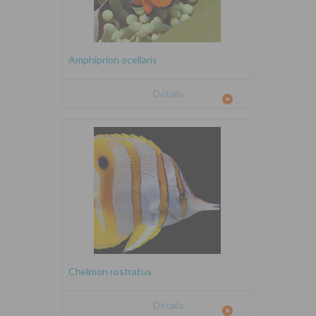
Amphiprion ocellaris
Détails
Chelmon rostratus
Détails