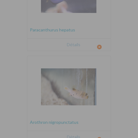
Paracanthurus hepatus
Détails
Arothron nigropunctatus
Détails