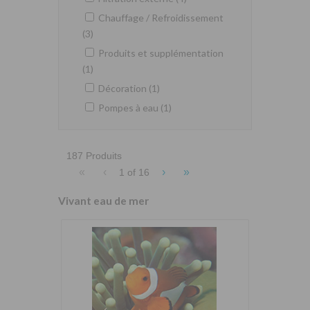
Chauffage / Refroidissement
(3)
Produits et supplémentation
(1)
Décoration (1)
Pompes à eau (1)
187 Produits
«
‹
›
»
1 of
16
Vivant eau de mer