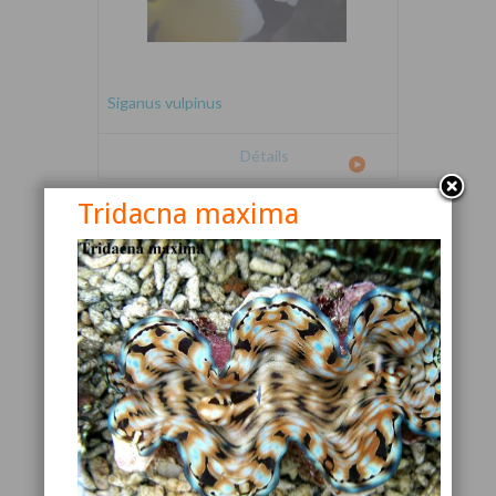
Siganus vulpinus
Détails
Tridacna maxima
Canthigaster valentini
Détails