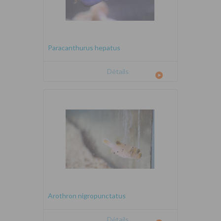
Paracanthurus hepatus
Détails
Arothron nigropunctatus
Détails