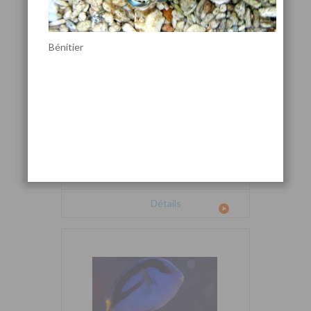
Bénitier
Cetoscarus bicolor
Détails