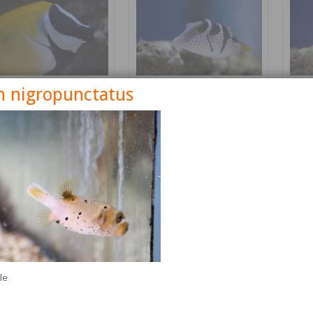
n nigropunctatus
nus vulpinus
Canthigaster valentini
Cetos
Détails
Détails
lle