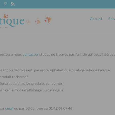
Accueil
Ser
 hésiter à nous
contacter
si vous ne trouvez pas l’article qui vous intéres
oissant ou décroissant, par ordre alphabétique ou alphabétique inversé
produit recherché
ferez apparaitre les produits concernés
changer le mode d’affichage du catalogue
 par
email
ou
par téléphone au 01 42 09 07 46