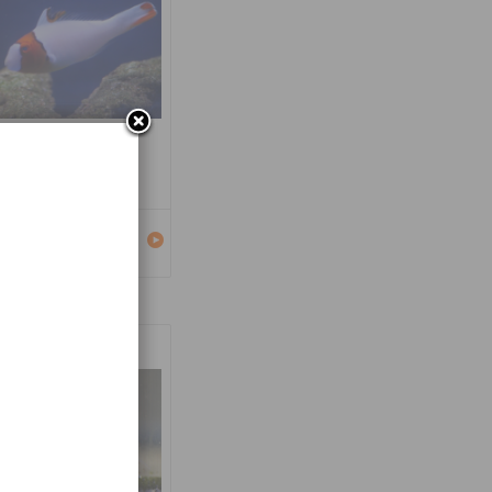
carus bicolor
Détails