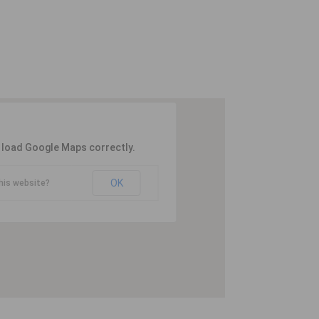
t load Google Maps correctly.
OK
his website?