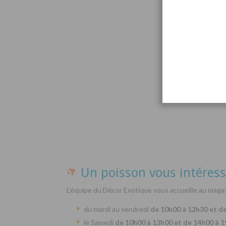
Par
Un poisson vous intéress
L’équipe du Décor Exotique vous accueille au magas
du mardi au vendredi
de 10h00 à 12h30 et d
le Samedi
de 10h00 à 13h00 et de 14h00 à 