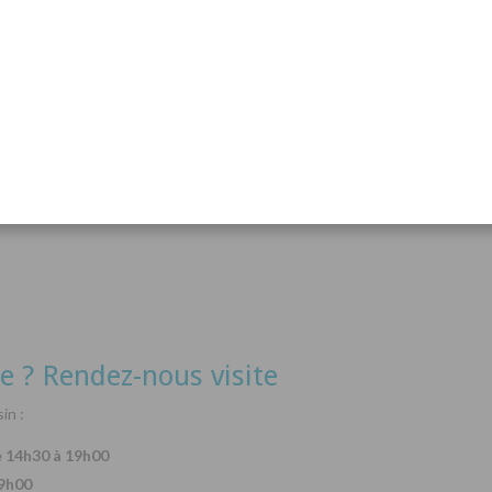
acanthurus hepatus
Arothron nigropunctatus
Lysma
Détails
Détails
e ? Rendez-nous visite
in :
e 14h30 à 19h00
19h00