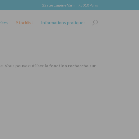
22 rue Eugène Varlin, 75010 Paris
vices
Stocklist
Informations pratiques
se. Vous pouvez utiliser
la fonction recherche sur