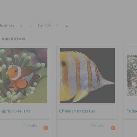
«
‹
›
»
roduits
1 of
16
t eau de mer
iprion ocellaris
Chelmon rostratus
Trida
Détails
Détails