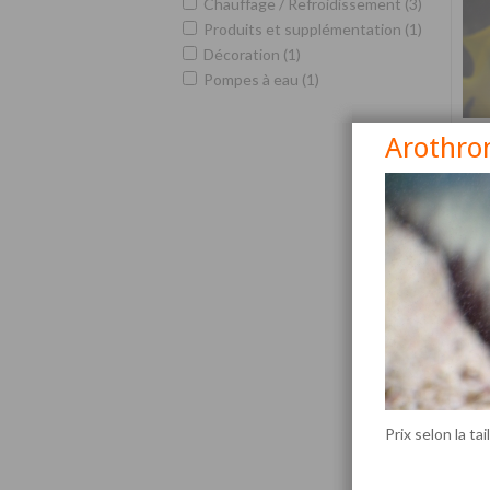
Chauffage / Refroidissement (3)
Produits et supplémentation (1)
Décoration (1)
Pompes à eau (1)
Arothro
Siga
Prix selon la tai